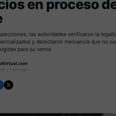
ios en proceso d
e
specciones, las autoridades verificaron la legali
ercializados y detectaron mercancía que no cu
igidas para su venta.
coVirtual.com
026
•
1 min read