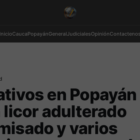
Inicio
Cauca
Popayán
General
Judiciales
Opinión
Contacteno
d
ativos en Popayán
 licor adulterado
isado y varios