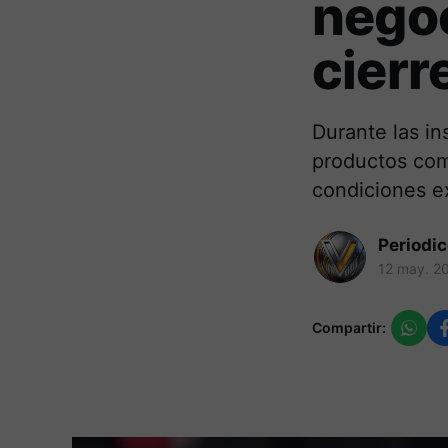
negoc
cierr
Durante las in
productos com
condiciones ex
Periodi
12 may. 2
Compartir: