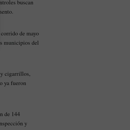
ntroles buscan
mento.
o corrido de mayo
os municipios del
 cigarrillos,
o ya fueron
ón de 144
inspección y