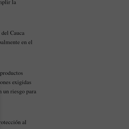
plir la
o del Cauca
palmente en el
 productos
ones exigidas
n un riesgo para
rotección al