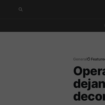
General
Feature
Oper
dejan
decom