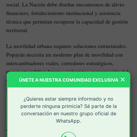
social. La Nación debe diseñar mecanismos de alivio
financiero, fortalecimiento institucional y asistencia
técnica que permitan recuperar la capacidad de gestión
territorial.
La movilidad urbana requiere soluciones estructurales.
Popayán necesita un moderno plan de movilidad con
intercambiadores viales, corredores estratégicos,
transporte público limpio, ciclorrutas, recuperación del
×
espacio público y una planificación que acompañe el
ÚNETE A NUESTRA COMUNIDAD EXCLUSIVA
crecimiento ordenado de la ciudad.
¿Quieres estar siempre informado y no
perderte ninguna primicia? Sé parte de la
conversación en nuestro grupo oficial de
En materia de vivienda y saneamiento básico, el
WhatsApp.
objetivo debe ser cerrar las brechas existentes en agua