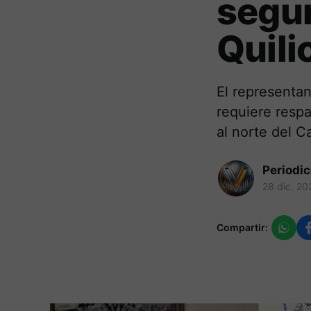
segur
Quili
El representan
requiere respa
al norte del C
Periodi
28 dic. 20
Compartir: