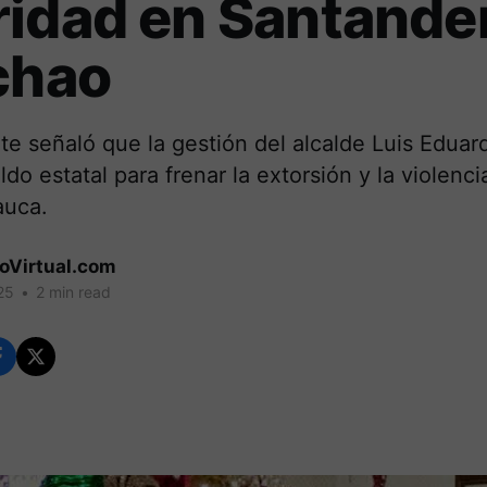
idad en Santande
chao
te señaló que la gestión del alcalde Luis Eduard
ldo estatal para frenar la extorsión y la violenc
auca.
coVirtual.com
25
•
2 min read