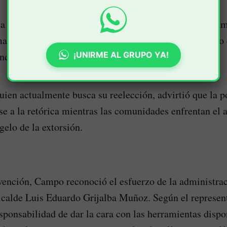
 a la Cámara por el departamento del Cauca, Oscar Cam
ado al Gobierno Nacional ante el progresivo deterioro 
¡UNIRME AL GRUPO YA!
nder de Quilichao.
uien actualmente busca su reelección, advirtió que la po
se a la retórica mientras las comunidades enfrentan el 
agelo de la extorsión.
vención, Campo reconoció el esfuerzo de la administra
alcalde Luis Eduardo Grijalba Muñoz. Según el represent
sponsabilidad de dar la cara con las herramientas dispo