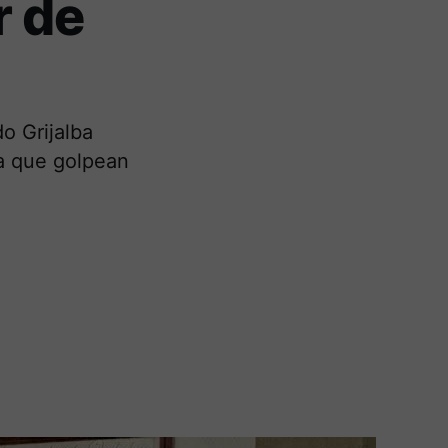
r de
o Grijalba
ia que golpean