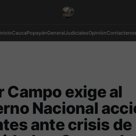
Inicio
Cauca
Popayán
General
Judiciales
Opinión
Contacteno
 Campo exige al
rno Nacional acc
tes ante crisis de