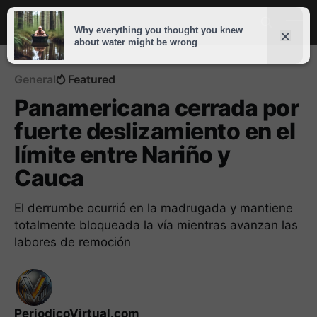
General
Featured
Panamericana cerrada por
fuerte deslizamiento en el
límite entre Nariño y
Cauca
El derrumbe ocurrió en la madrugada y mantiene
totalmente bloqueada la vía mientras avanzan las
labores de remoción
PeriodicoVirtual.com