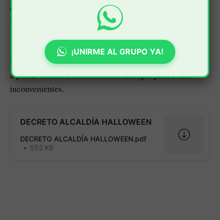
en varios puntos estratégicos de Popayán, en los que
Policía, Ejército y personal de tránsito estarán
verificando el cumplimiento del decreto.
¡UNIRME AL GRUPO YA!
Las autoridades han hecho un llamado a los ciudadanos
a portar toda la documentación en regla para evitar
inconvenientes.
DECRETO ALCALDÍA HALLOWEEN
DECRETO ALCALDÍA HALLOWEEN.pdf
552 KB