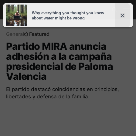
General
Featured
Partido MIRA anuncia
adhesión a la campaña
presidencial de Paloma
Valencia
El partido destacó coincidencias en principios,
libertades y defensa de la familia.