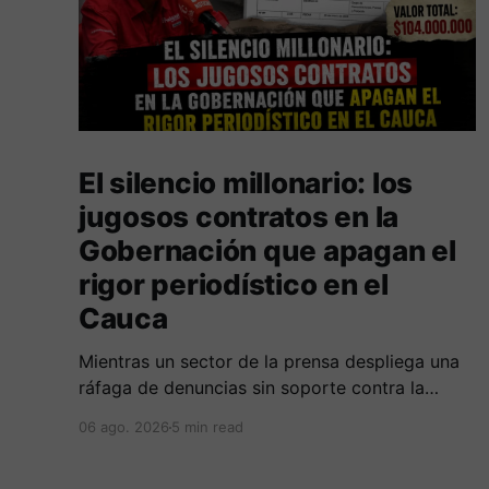
El silencio millonario: los
jugosos contratos en la
Gobernación que apagan el
rigor periodístico en el
Cauca
Mientras un sector de la prensa despliega una
ráfaga de denuncias sin soporte contra la
Alcaldía de Popayán por falta de pauta,
06 ago. 2026
5 min read
documentos oficiales revelan acuerdos por 140
millones de pesos con el gobierno