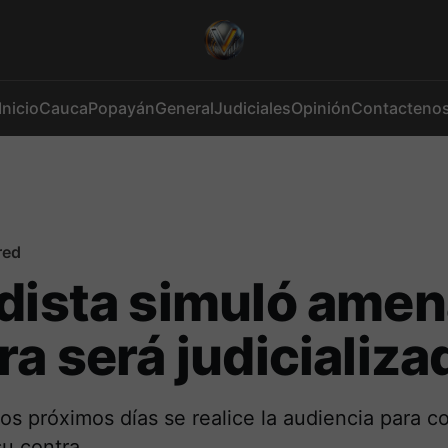
Inicio
Cauca
Popayán
General
Judiciales
Opinión
Contacteno
red
dista simuló ame
ra será judicializa
os próximos días se realice la audiencia para c
u contra.