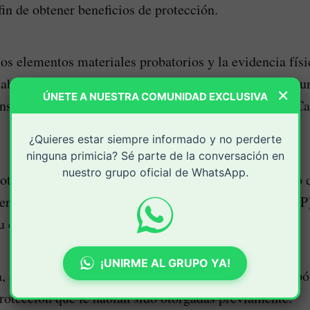
fin de obtener beneficios de protección.
os elementos materiales probatorios y la evidencia fís
bría creado un correo electrónico desde el cual, presu
×
ÚNETE A NUESTRA COMUNIDAD EXCLUSIVA
nsajes intimidantes dirigidos a varios periodistas de Ca
¿Quieres estar siempre informado y no perderte
ninguna primicia? Sé parte de la conversación en
nuestro grupo oficial de WhatsApp.
 otros colegas, presuntamente amenazados, ese mismo dí
erimiento ante la Unidad Nacional de Protección (UNP),
su esquema de seguridad.
¡UNIRME AL GRUPO YA!
a, el acusado habría orquestado estos actos con el prop
rotección que le habían sido otorgadas previamente.