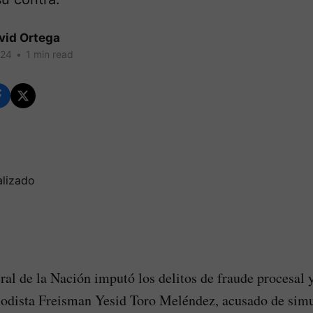
vid Ortega
024
•
1 min read
ral de la Nación imputó los delitos de fraude procesal
riodista Freisman Yesid Toro Meléndez, acusado de sim