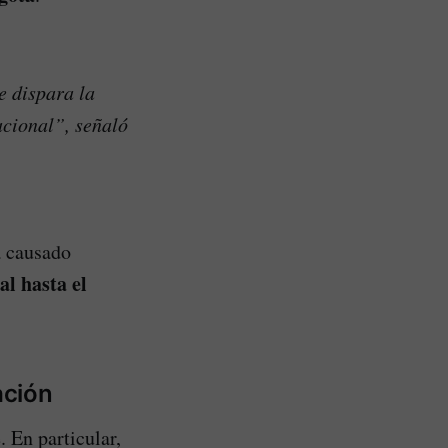
e dispara la
acional”, señaló
 causado
l hasta el
ación
. En particular,