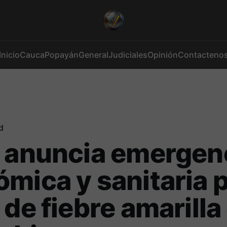
Inicio
Cauca
Popayán
General
Judiciales
Opinión
Contacteno
d
 anuncia emergen
mica y sanitaria 
 de fiebre amarilla