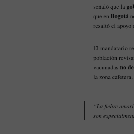
go
señaló que la
Bogotá
que en
no
resaltó el apoyo
El mandatario r
población revisa
no de
vacunadas
la zona cafetera.
“La fiebre amari
son especialment