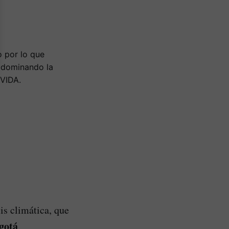
o por lo que
n dominando la
 VIDA.
sis climática, que
gotá
.