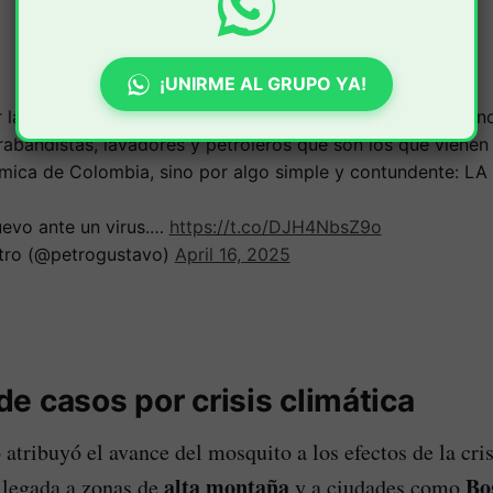
¡UNIRME AL GRUPO YA!
 la emergencia económica, después de la sanitaria. Pero n
rabandistas, lavadores y petroleros que son los que viene
mica de Colombia, sino por algo simple y contundente: LA
evo ante un virus.…
https://t.co/DJH4NbsZ9o
tro (@petrogustavo)
April 16, 2025
e casos por crisis climática
 atribuyó el avance del mosquito a los efectos de la cri
alta montaña
Bo
llegada a zonas de
y a ciudades como