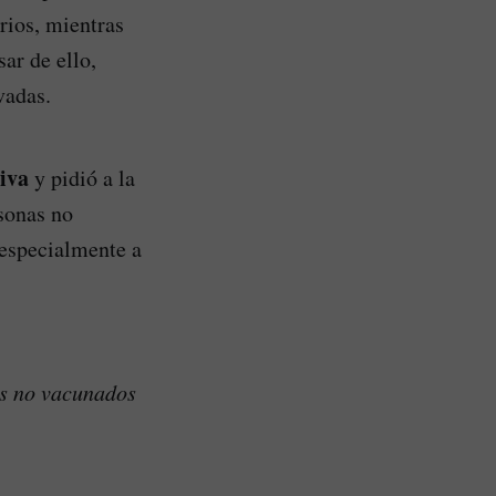
rios, mientras
ar de ello,
vadas.
tiva
y pidió a la
rsonas no
 especialmente a
es no vacunados