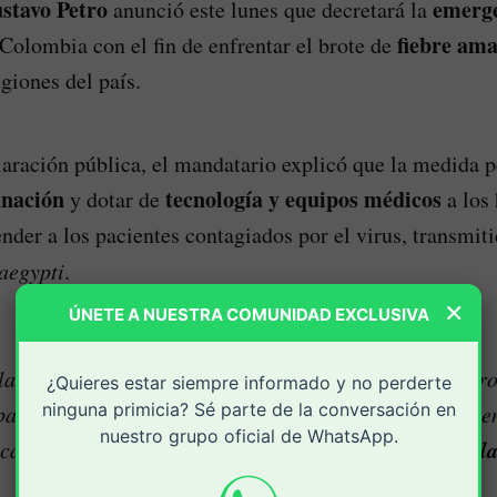
stavo Petro
emerge
anunció este lunes que decretará la
fiebre ama
Colombia con el fin de enfrentar el brote de
egiones del país.
aración pública, el mandatario explicó que la medida p
unación
tecnología y equipos médicos
y dotar de
a los 
nder a los pacientes contagiados por el virus, transmiti
aegypti
.
×
ÚNETE A NUESTRA COMUNIDAD EXCLUSIVA
la emergencia económica, después de la sanitaria. Pero
¿Quieres estar siempre informado y no perderte
ninguna primicia? Sé parte de la conversación en
bandistas, lavadores y petroleros que son los que vien
nuestro grupo oficial de WhatsApp.
l
ca de Colombia, sino por algo simple y contundente: