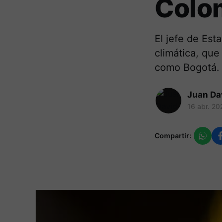
Colo
El jefe de Est
climática, que
como Bogotá.
Juan Da
16 abr. 20
Compartir: