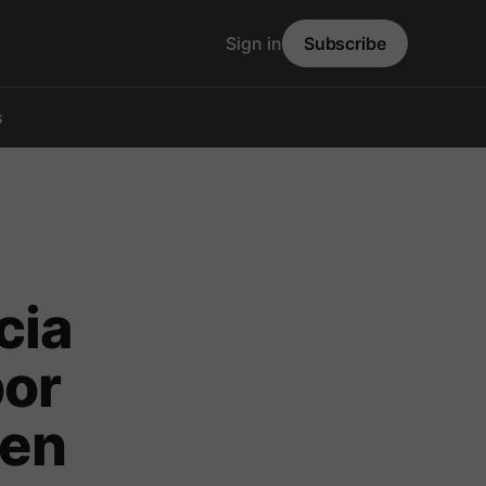
Sign in
Subscribe
s
cia
por
 en