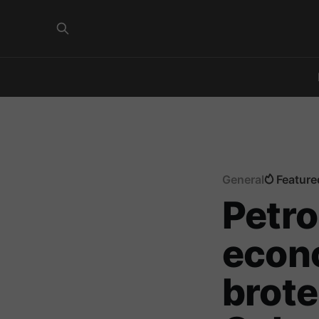
General
Feature
Petro
econó
brote