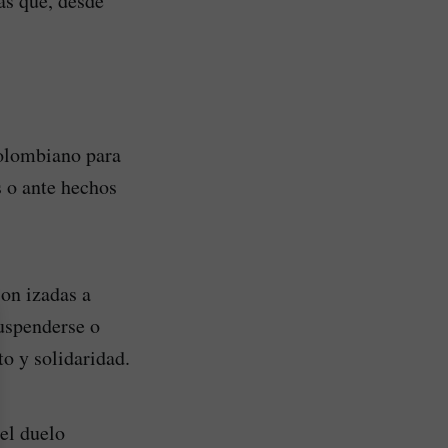
as que, desde
colombiano para
s o ante hechos
son izadas a
suspenderse o
o y solidaridad.
 el duelo