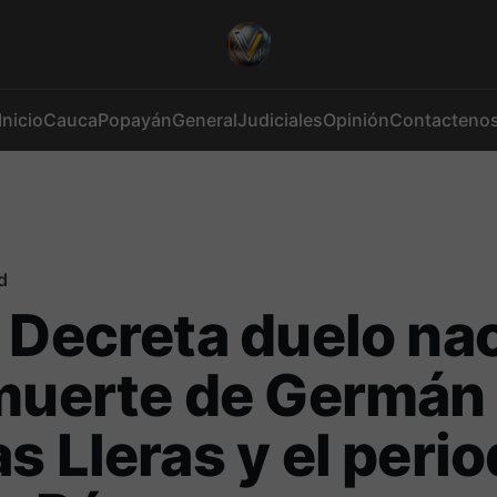
Inicio
Cauca
Popayán
General
Judiciales
Opinión
Contacteno
d
 Decreta duelo na
 muerte de Germán
s Lleras y el perio