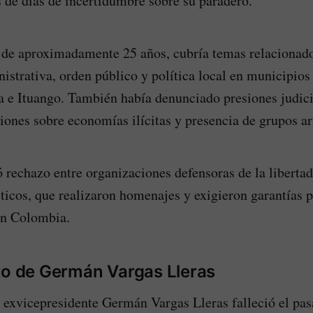
 de días de incertidumbre sobre su paradero.
 de aproximadamente 25 años, cubría temas relacionad
istrativa, orden público y política local en municipio
a e Ituango. También había denunciado presiones judici
ciones sobre economías ilícitas y presencia de grupos a
 rechazo entre organizaciones defensoras de la libertad
ticos, que realizaron homenajes y exigieron garantías pa
en Colombia.
to de Germán Vargas Lleras
el exvicepresidente Germán Vargas Lleras falleció el pa