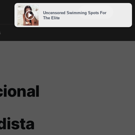
Sign in
Subscribe
s
cional
dista