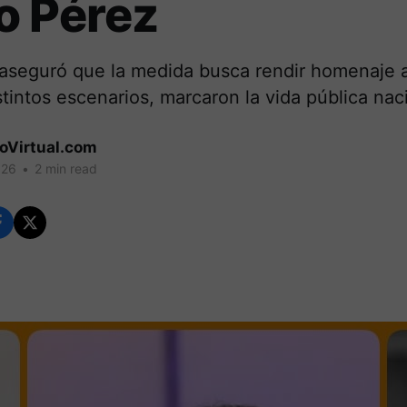
o Pérez
 aseguró que la medida busca rendir homenaje a
tintos escenarios, marcaron la vida pública nac
coVirtual.com
026
•
2 min read