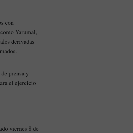
os con
s como Yarumal,
ales derivadas
rmados.
 de prensa y
ra el ejercicio
sado viernes 8 de