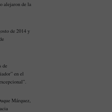
o alejaron de la
gosto de 2014 y
de
s de
iador” en el
excepcional”.
 Duque Márquez,
acia