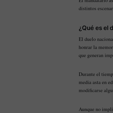
El mandatario as
distintos escena
¿Qué es el 
El duelo naciona
honrar la memori
que generan imp
Durante el tiemp
media asta en ed
modificarse algu
Aunque no implic