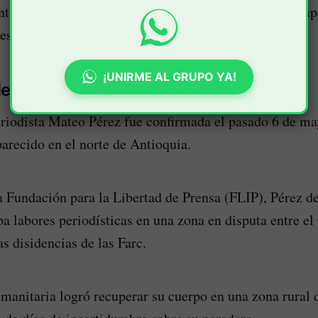
nta un acto de reconocimiento institucional y de acom
es afectados.
¡UNIRME AL GRUPO YA!
el periodista Mateo Pérez
riodista Mateo Pérez fue confirmada el pasado 6 de ma
parecido en el norte de Antioquia.
 Fundación para la Libertad de Prensa (FLIP), Pérez d
ba labores periodísticas en una zona en disputa entre el
as disidencias de las Farc.
anitaria logró recuperar su cuerpo en una zona rural 