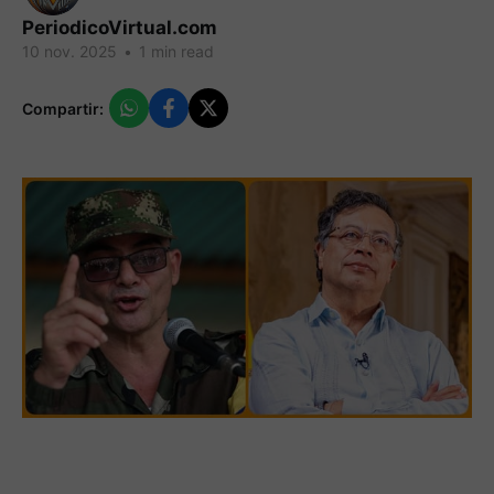
PeriodicoVirtual.com
10 nov. 2025
•
1 min read
Compartir: