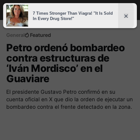
General
Featured
Petro ordenó bombardeo
contra estructuras de
‘Iván Mordisco’ en el
Guaviare
El presidente Gustavo Petro confirmó en su
cuenta oficial en X que dio la orden de ejecutar un
bombardeo contra el frente detectado en la zona.