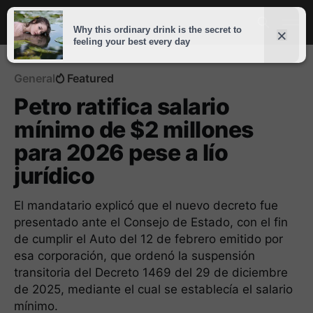
General
Featured
Petro ratifica salario
mínimo de $2 millones
para 2026 pese a lío
jurídico
El mandatario explicó que el nuevo decreto fue
presentado ante el Consejo de Estado, con el fin
de cumplir el Auto del 12 de febrero emitido por
esa corporación, que ordenó la suspensión
transitoria del Decreto 1469 del 29 de diciembre
de 2025, mediante el cual se establecía el salario
mínimo.