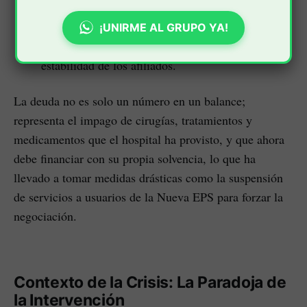
modalidad de trabajo digno y legítimo.
Visibilizar el impacto
que la falta de pagos
¡UNIRME AL GRUPO YA!
tiene sobre los contratos sindicales y la
estabilidad de los afiliados.
La deuda no es solo un número en un balance;
representa el impago de cirugías, tratamientos y
medicamentos que el hospital ha provisto, y que ahora
debe financiar con su propia solvencia, lo que ha
llevado a tomar medidas drásticas como la suspensión
de servicios a usuarios de la Nueva EPS para forzar la
negociación.
Contexto de la Crisis: La Paradoja de
la Intervención