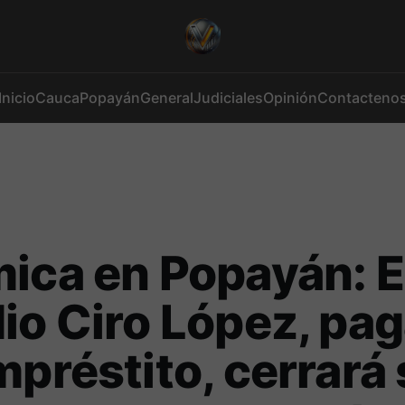
Inicio
Cauca
Popayán
General
Judiciales
Opinión
Contacteno
ica en Popayán: E
io Ciro López, pa
mpréstito, cerrará