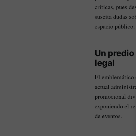
críticas, pues de
suscita dudas so
espacio público.
Un predio
legal
El emblemático e
actual administr
promocional divu
exponiendo el re
de eventos.