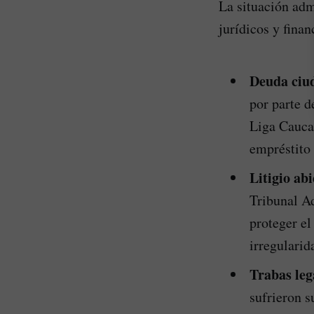
La situación adm
jurídicos y finan
Deuda ciu
por parte d
Liga Caucan
empréstito 
Litigio abi
Tribunal A
proteger el
irregularid
Trabas leg
sufrieron s