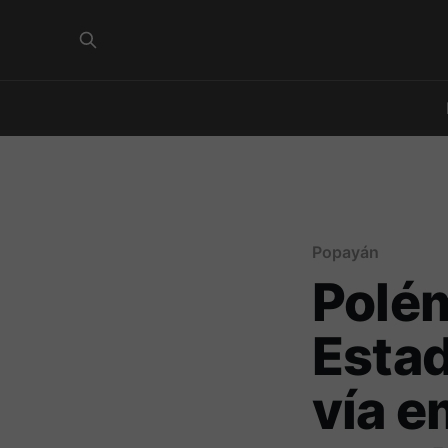
Popayán
Polém
Estad
vía e