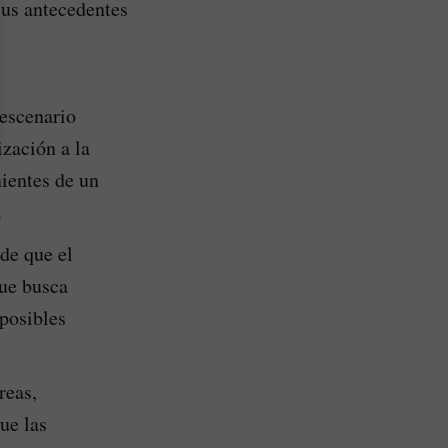
sus antecedentes
escenario
zación a la
nientes de un
.
 de que el
que busca
 posibles
reas,
ue las