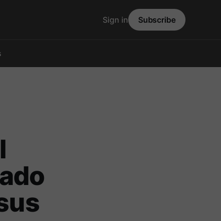
Sign in
Subscribe
s
l
gado
 sus