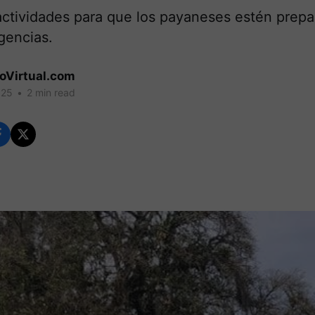
 actividades para que los payaneses estén prep
gencias.
coVirtual.com
025
•
2 min read