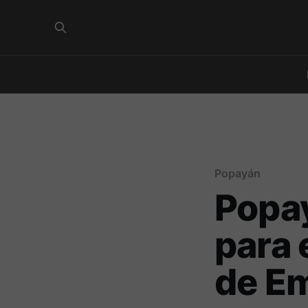
Popayán
Popay
para 
de E