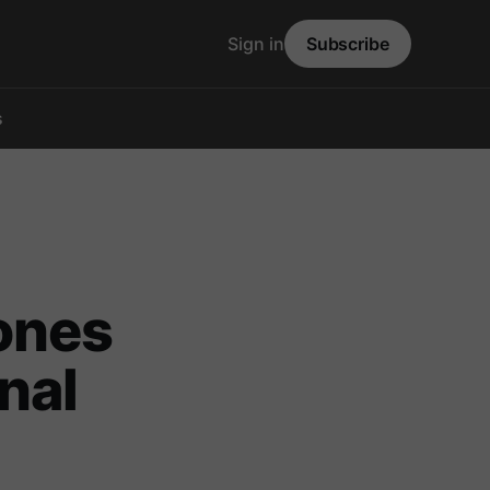
Sign in
Subscribe
s
ones
nal