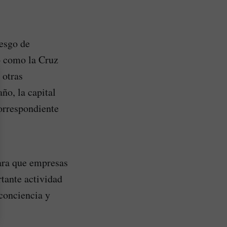
iesgo de
o como la Cruz
 otras
ño, la capital
correspondiente
para que empresas
tante actividad
conciencia y