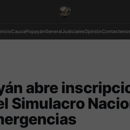
Inicio
Cauca
Popayán
General
Judiciales
Opinión
Contacteno
án abre inscripci
el Simulacro Nacio
mergencias