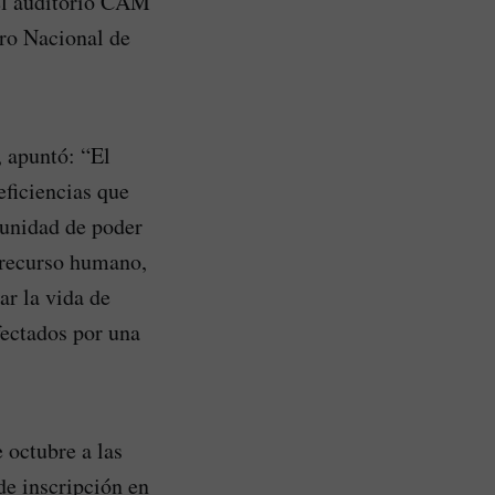
 el auditorio CAM
cro Nacional de
 apuntó: “El
eficiencias que
tunidad de poder
l recurso humano,
ar la vida de
fectados por una
 octubre a las
de inscripción en