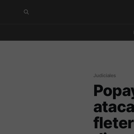
Judiciales
Popay
ataca
flete