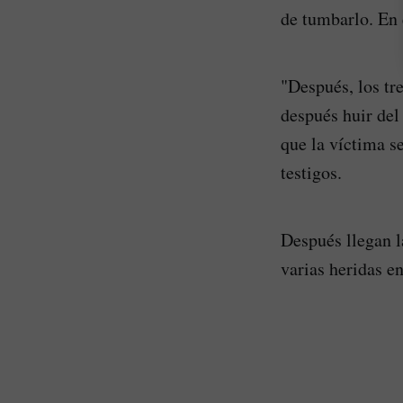
de tumbarlo. En 
"Después, los tr
después huir del 
que la víctima s
testigos.
Después llegan l
varias heridas en