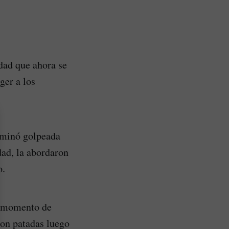
idad que ahora se
ger a los
erminó golpeada
dad, la abordaron
o.
al momento de
ron patadas luego