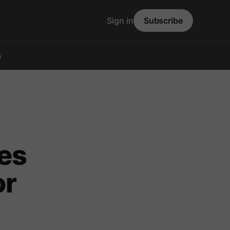
Sign in
Subscribe
s
es
or