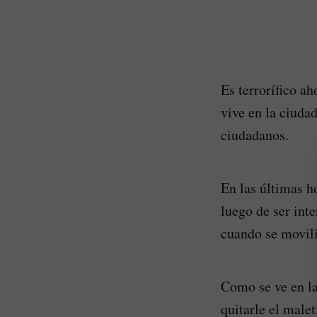
Es terrorífico a
vive en la ciudad
ciudadanos.
En las últimas h
luego de ser int
cuando se movili
Como se ve en la
quitarle el male