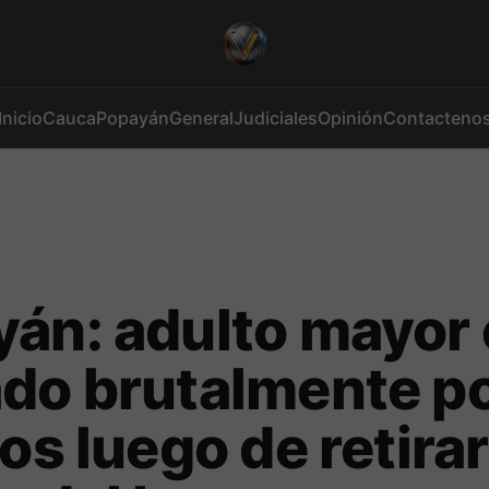
Inicio
Cauca
Popayán
General
Judiciales
Opinión
Contacteno
án: adulto mayor 
do brutalmente p
ros luego de retirar