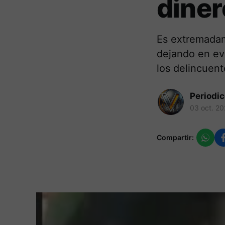
diner
Es extremadam
dejando en evi
los delincuent
Periodi
03 oct. 2
Compartir: