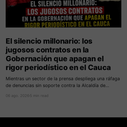
El silencio millonario: los
jugosos contratos en la
Gobernación que apagan el
rigor periodístico en el Cauca
Mientras un sector de la prensa despliega una ráfaga
de denuncias sin soporte contra la Alcaldía de
Popayán por falta de pauta, documentos oficiales
06 ago. 2026
5 min read
revelan acuerdos por 140 millones de pesos con el
gobierno departamental, garantizando un silencio
cómplice sobre sus excesos burocráticos.