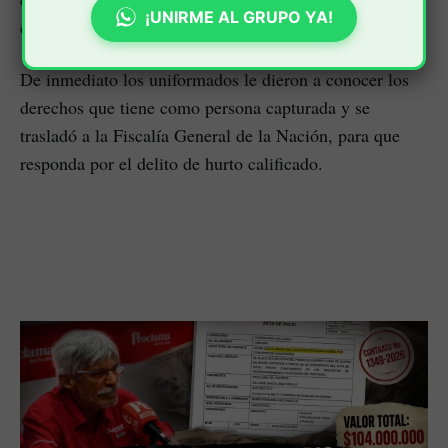
¡UNIRME AL GRUPO YA!
elementos hurtados.
De inmediato los uniformados le dieron a conocer los
derechos que tiene como persona capturada y se
trasladó a la Fiscalía General de la Nación, para que
responda por el delito de hurto calificado.