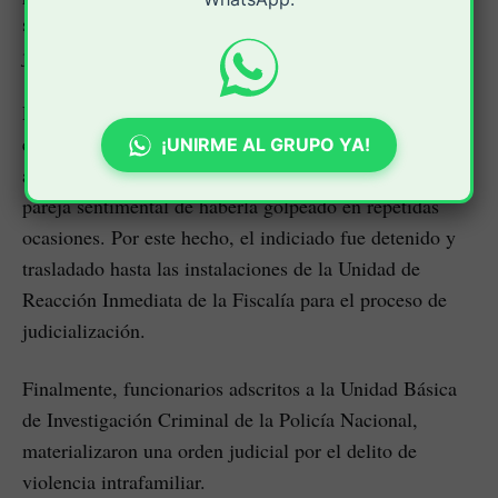
sufriendo por parte del victimario. El agresor fue
judicializado por el delito de violencia intrafamiliar.
La tercera captura tuvo lugar al interior de una vivienda
en el barrio Jorge Eliecer Gaitán donde un hombre en
¡UNIRME AL GRUPO YA!
aparente estado de embriaguez fue denunciado por su
pareja sentimental de haberla golpeado en repetidas
ocasiones. Por este hecho, el indiciado fue detenido y
trasladado hasta las instalaciones de la Unidad de
Reacción Inmediata de la Fiscalía para el proceso de
judicialización.
Finalmente, funcionarios adscritos a la Unidad Básica
de Investigación Criminal de la Policía Nacional,
materializaron una orden judicial por el delito de
violencia intrafamiliar.