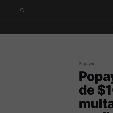
Popayán
Popay
de $1
multa