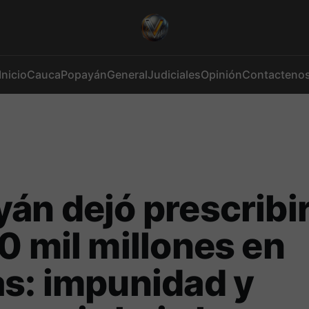
Inicio
Cauca
Popayán
General
Judiciales
Opinión
Contacteno
án dejó prescribi
0 mil millones en
s: impunidad y