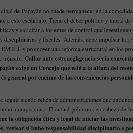
cipal de Popayán no puede permanecer en la comodidad
nte a este escándalo. Tiene el deber político y moral de 
licas y solicitar a los entes de control que investiguen
s disciplinarias y fiscales. Además, debe impulsar la r
n EMTEL y promover una reforma estructural en los pr
Callar ante esta negligencia sería converti
e tránsito.
payán exige un Concejo que esté a la altura del mom
rés general por encima de las conveniencias personale
e seguir siendo rehén de administraciones que entiend
mo un compromiso. El actual gobierno, en cabeza de J
ene la obligación ética y legal de iniciar las investig
es
revisar si hubo responsabilidad disciplinaria o pe
,