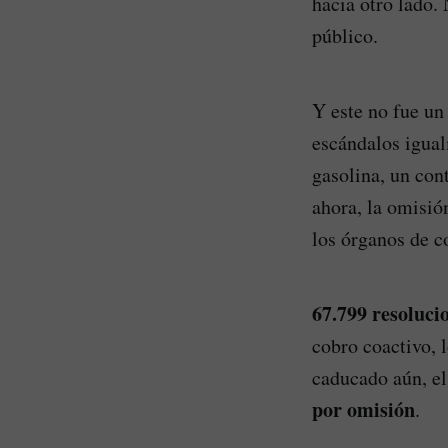
hacia otro lado.
público.
Y este no fue un
escándalos igual
gasolina, un con
ahora, la omisió
los órganos de c
67.799 resoluci
cobro coactivo, 
caducado aún, el
por omisión
.