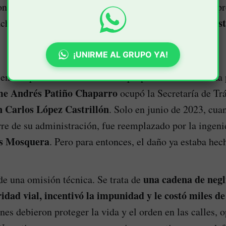
nsables enfrentaban controles y sanciones, otros, sorp
¿Dónde est
chos, siguieron conduciendo como si nada.
¡UNIRME AL GRUPO YA!
iene responsables con nombres propios. Durante buena 
me Andrés Patiño Chaparro
ocupó la Secretaría de Trá
 Carlos López Castrillón
. Solo en junio de 2023, cua
rre de su administración, fue reemplazado por la ingen
os Mosquera
. Pero para entonces, el daño ya estaba hec
una cadena de negl
 de una omisión técnica. Se trata de
ridad vial, incentivó la impunidad y le costó miles de
nes debieron proteger la vida y el orden en las calles, 