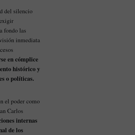
 del silencio
exigir
 a fondo las
evisión inmediata
ocesos
rse en cómplice
ento histórico y
s o políticas.
en el poder como
uan Carlos
aciones internas
nal de los