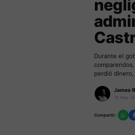
negli
admin
Castr
Durante el go
comparendos, 
perdió dinero,
James R
19 may. 2
Compartir: