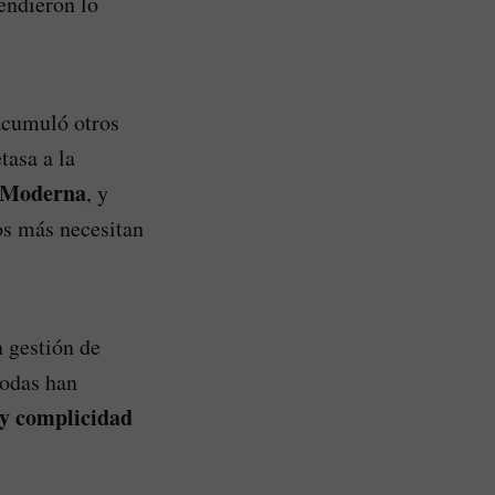
endieron lo
acumuló otros
tasa a la
 Moderna
, y
os más necesitan
n gestión de
todas han
l y complicidad