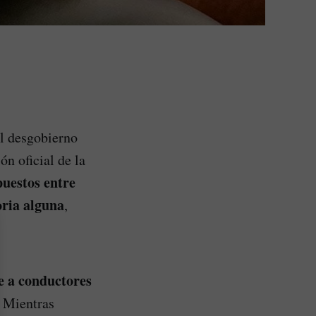
el desgobierno
n oficial de la
uestos entre
oria alguna
,
e a conductores
. Mientras