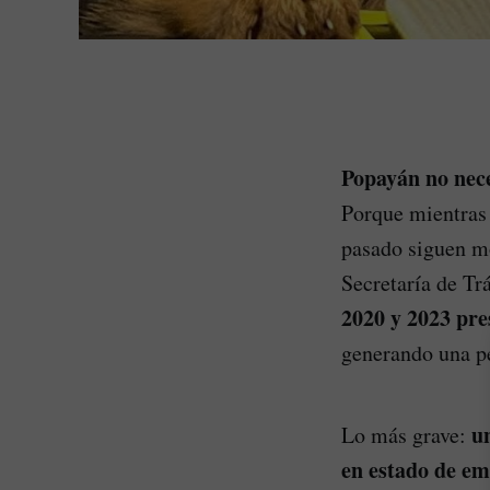
Popayán no nece
Porque mientras 
pasado siguen mo
Secretaría de Tr
2020 y 2023 pre
generando una p
u
Lo más grave:
en estado de e