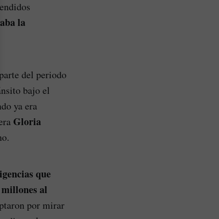
rendidos
aba la
parte del periodo
nsito bajo el
ndo ya era
Gloria
iera
ho.
igencias que
 millones al
optaron por mirar