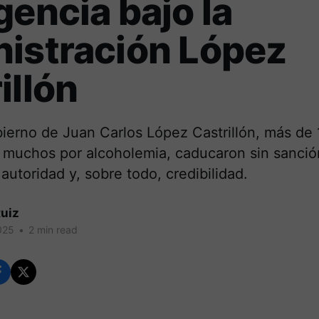
gencia bajo la
istración López
illón
bierno de Juan Carlos López Castrillón, más de
muchos por alcoholemia, caducaron sin sanción
 autoridad y, sobre todo, credibilidad.
uiz
025
•
2 min read