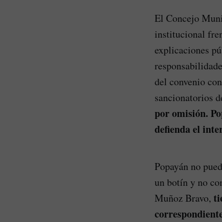
El Concejo Muni
institucional fre
explicaciones púb
responsabilidade
del convenio co
sancionatorios d
por omisión. Po
defienda el inte
Popayán no pued
un botín y no co
ti
Muñoz Bravo,
correspondient