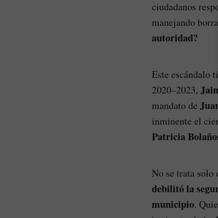
ciudadanos respo
manejando borra
autoridad?
Este escándalo t
Jai
2020–2023,
Juan
mandato de
inminente el cie
Patricia Bolañ
No se trata solo
debilitó la segu
municipio
. Quie