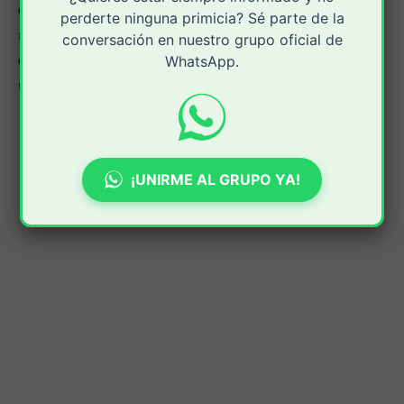
después que se presentara la quema de dos camiones
perderte ninguna primicia? Sé parte de la
recolectores cuando movilizaban las basuras a su sitio
conversación en nuestro grupo oficial de
de disposición final o relleno sanitario Los Picachos,
WhatsApp.
ubicado en la zona rural de la capital del Cauca.
¡UNIRME AL GRUPO YA!