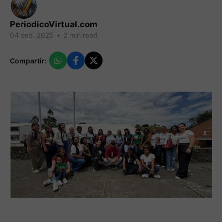
PeriodicoVirtual.com
04 sep. 2025
•
2 min read
Compartir: