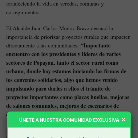
fortaleciendo la vida en veredas, comunas y
corregimientos.
El Alcalde Juan Carlos Muñoz Bravo destacó la
importancia de priorizar proyectos rurales que impacten
“Importante
directamente a las comunidades:
encuentro con los presidentes y líderes de varios
sectores de Popayán, tanto el sector rural como
urbano, donde hoy estamos iniciando las firmas de
los convenios solidarios, algo que hemos venido
impulsando para darles a ellos el trámite de
proyectos importantes como placas huellas, mejoras
de salones comunales, mejoras de escenarios de
esparcimiento”.
×
ÚNETE A NUESTRA COMUNIDAD EXCLUSIVA
Por su parte, el Secretario de Infraestructura, Carlos