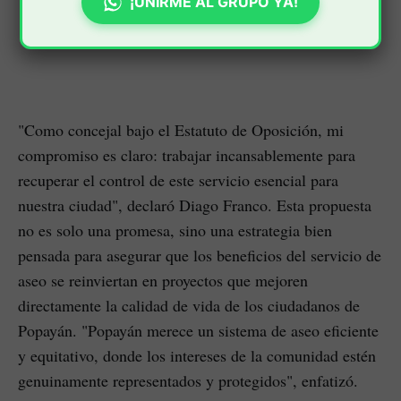
¡UNIRME AL GRUPO YA!
"Como concejal bajo el Estatuto de Oposición, mi
compromiso es claro: trabajar incansablemente para
recuperar el control de este servicio esencial para
nuestra ciudad", declaró Diago Franco. Esta propuesta
no es solo una promesa, sino una estrategia bien
pensada para asegurar que los beneficios del servicio de
aseo se reinviertan en proyectos que mejoren
directamente la calidad de vida de los ciudadanos de
Popayán. "Popayán merece un sistema de aseo eficiente
y equitativo, donde los intereses de la comunidad estén
genuinamente representados y protegidos", enfatizó.