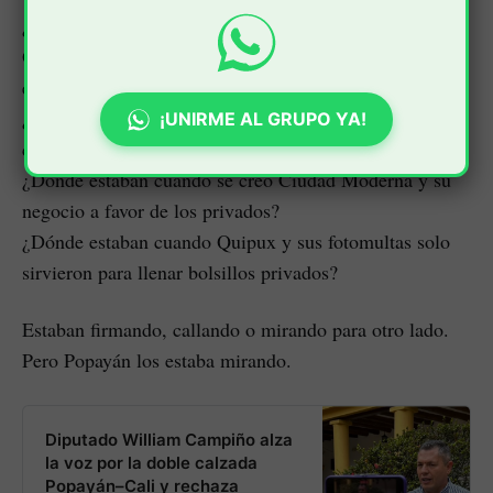
¿Dónde estaban cuando la Compañía Energética de
Occidente nos arrebato la distribución de la energía
eléctrica?
¿Dónde estaban cuando Serviaseo llenó sus bolsillos
¡UNIRME AL GRUPO YA!
con el dinero de los payaneses?
¿Dónde estaban cuando se creo Ciudad Moderna y su
negocio a favor de los privados?
¿Dónde estaban cuando Quipux y sus fotomultas solo
sirvieron para llenar bolsillos privados?
Estaban firmando, callando o mirando para otro lado.
Pero Popayán los estaba mirando.
Diputado William Campiño alza
la voz por la doble calzada
Popayán–Cali y rechaza