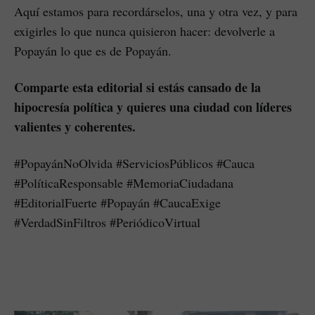
Aquí estamos para recordárselos, una y otra vez, y para
exigirles lo que nunca quisieron hacer: devolverle a
Popayán lo que es de Popayán.
Comparte esta editorial si estás cansado de la
hipocresía política y quieres una ciudad con líderes
valientes y coherentes.
#PopayánNoOlvida #ServiciosPúblicos #Cauca
#PolíticaResponsable #MemoriaCiudadana
#EditorialFuerte #Popayán #CaucaExige
#VerdadSinFiltros #PeriódicoVirtual