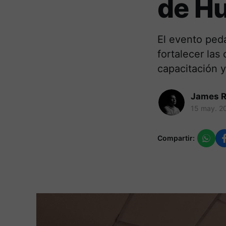
de H
El evento ped
fortalecer las
capacitación y
James R
15 may. 2
Compartir: