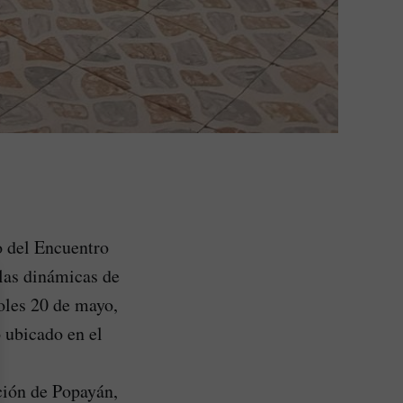
o del Encuentro
las dinámicas de
coles 20 de mayo,
o ubicado en el
ción de Popayán,