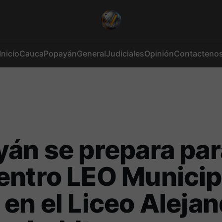
Inicio
Cauca
Popayán
General
Judiciales
Opinión
Contacteno
án se prepara par
entro LEO Municip
en el Liceo Aleja