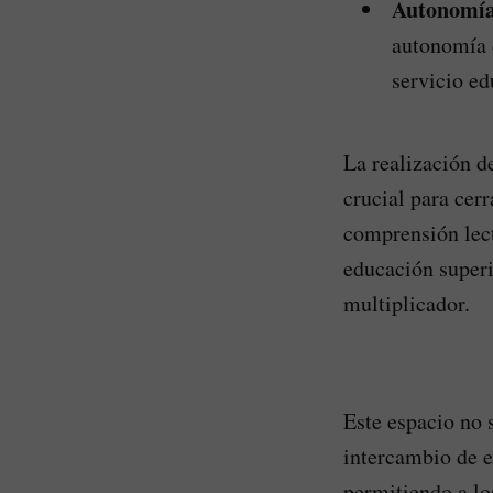
Autonomía 
autonomía d
servicio ed
La realización 
crucial para cer
comprensión lect
educación superi
multiplicador.
Este espacio no 
intercambio de e
permitiendo a lo