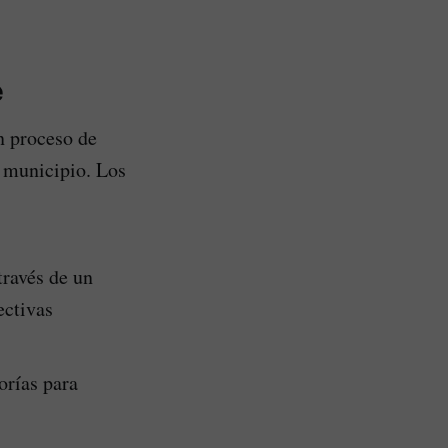
e
un proceso de
l municipio. Los
través de un
ectivas
orías para