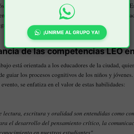
sito fundamental fortalecer las prácticas de Lectura, E
n el ámbito educativo local. Estas áreas son considerad
egral de los estudiantes de la región.
¡UNIRME AL GRUPO YA!
ancia de las competencias LEO en 
bajo está orientada a los educadores de la ciudad, quien
de guiar los procesos cognitivos de los niños y jóvenes.
evento, se enfatiza en el valor de estas habilidades:
e lectura, escritura y oralidad son entendidas como co
ra el desarrollo del pensamiento crítico, la comunicaci
conocimiento en nuestros estudiantes".