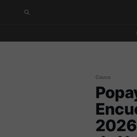
Cauca
Popay
Encu
2026 