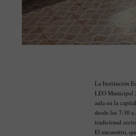
La Institución E
LEO Municipal 2
aula en la capit
desde las 7:30 a.
tradicional sect
El encuentro, qu