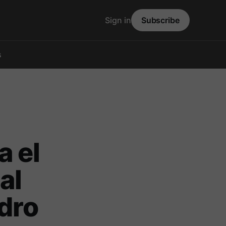
Sign in
Subscribe
s
a el
al
ndro