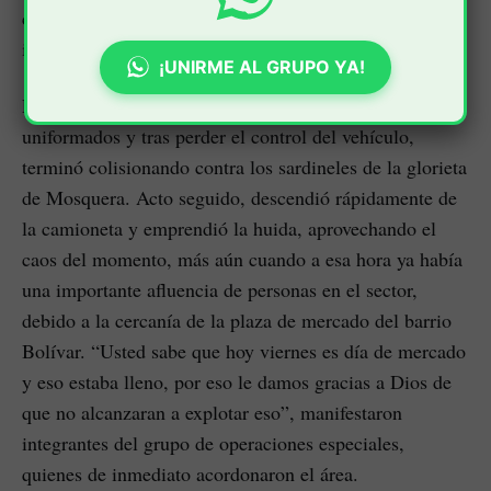
conductor y evitar que lograra ingresar a las
instalaciones policiales.
¡UNIRME AL GRUPO YA!
El agresor, sorprendido por la reacción de los
uniformados y tras perder el control del vehículo,
terminó colisionando contra los sardineles de la glorieta
de Mosquera. Acto seguido, descendió rápidamente de
la camioneta y emprendió la huida, aprovechando el
caos del momento, más aún cuando a esa hora ya había
una importante afluencia de personas en el sector,
debido a la cercanía de la plaza de mercado del barrio
Bolívar. “Usted sabe que hoy viernes es día de mercado
y eso estaba lleno, por eso le damos gracias a Dios de
que no alcanzaran a explotar eso”, manifestaron
integrantes del grupo de operaciones especiales,
quienes de inmediato acordonaron el área.