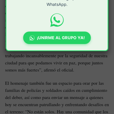
WhatsApp.
que garantizó las condiciones de seguridad durante el
evento. El teniente coronel Jeysson Haird López Puerto
subcomandante de la policía metropolitana de Popayán
destacó el compromiso conjunto entre la comunidad y
las autoridades: “Esta noche acompañamos a nuestros
¡UNIRME AL GRUPO YA!
veteranos y brindando seguridad a esta velatón en apoyo
a las Fuerzas Militares y de Policía. Seguiremos
trabajando incansablemente por la seguridad de nuestra
ciudad para que podamos vivir en paz, porque juntos
somos más fuertes”, afirmó el oficial.
El homenaje también fue un espacio para orar por las
familias de policías y soldados caídos en cumplimiento
del deber, así como para enviar un mensaje a quienes
hoy se encuentran patrullando y enfrentando desafíos en
el terreno: “No están solos. Hay una comunidad que los