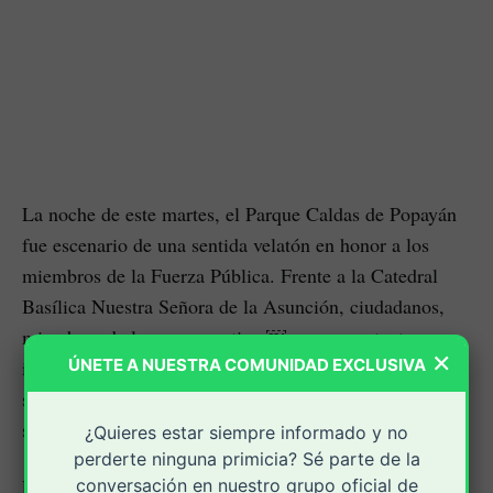
La noche de este martes, el Parque Caldas de Popayán
fue escenario de una sentida velatón en honor a los
miembros de la Fuerza Pública. Frente a la Catedral
Basílica Nuestra Señora de la Asunción, ciudadanos,
miembros de la reserva activa,￼ y representantes
×
institucionales se congregaron en un acto de
ÚNETE A NUESTRA COMUNIDAD EXCLUSIVA
solidaridad, fe y respaldo a quienes cada día arriesgan
sus vidas por la seguridad del país.
¿Quieres estar siempre informado y no
perderte ninguna primicia? Sé parte de la
La actividad fue acompañada por la Policía Nacional,
conversación en nuestro grupo oficial de