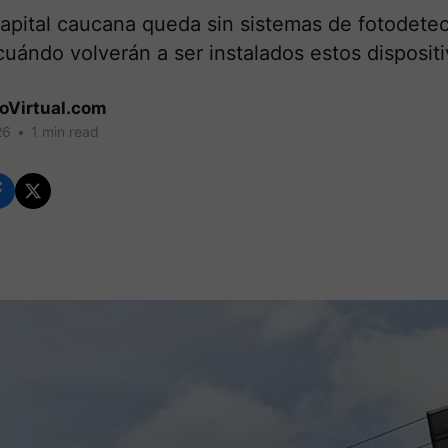
capital caucana queda sin sistemas de fotodete
uándo volverán a ser instalados estos dispositi
coVirtual.com
26
•
1 min read