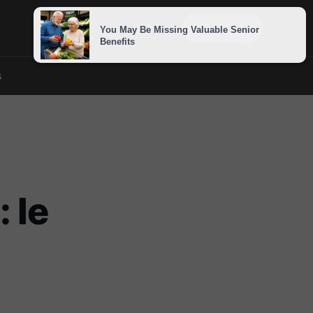
Sign in
Subscribe
s
 le