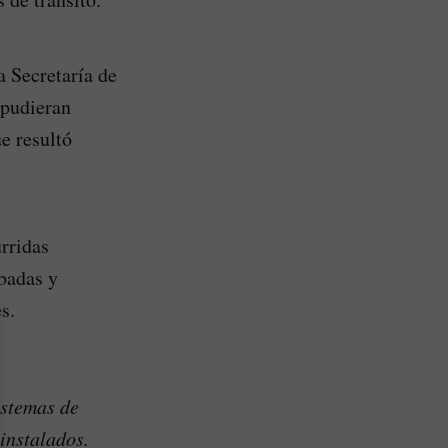
a Secretaría de
 pudieran
ue resultó
urridas
badas y
s.
istemas de
instalados.