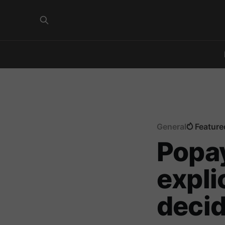
General
Feature
Popay
expli
decid