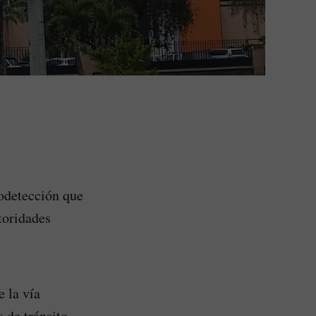
todetección que
toridades
 la vía
 de tránsito.