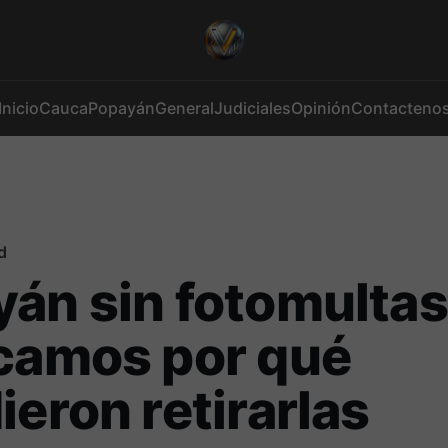
Inicio
Cauca
Popayán
General
Judiciales
Opinión
Contacteno
d
án sin fotomultas:
camos por qué
ieron retirarlas