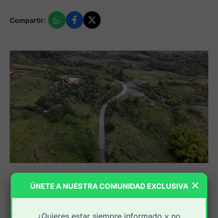
Compartir:
×
ÚNETE A NUESTRA COMUNIDAD EXCLUSIVA
3.000 metros lineales de
La construcción de cerca de
placa huella
en veredas de Popayán marca un avance
¿Quieres estar siempre informado y no