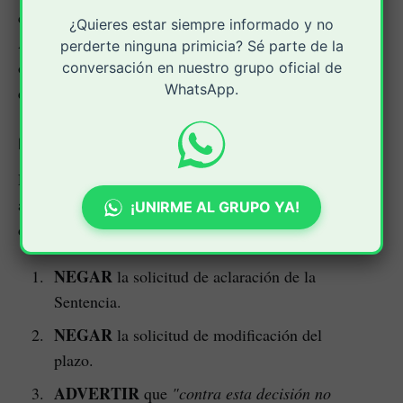
José Luis Diago Franco
concejal de Popayán,
: la
¿Quieres estar siempre informado y no
Alcaldía ha estado omitiendo deliberadamente una
perderte ninguna primicia? Sé parte de la
obligación legal clara para mantener vigentes cobros
conversación en nuestro grupo oficial de
WhatsApp.
que ya no deberían existir.
Decisión definitiva: "No procede recurso"
La parte resolutiva del Auto es devastadora para las
aspiraciones de dilación de la Secretaría. El Tribunal
¡UNIRME AL GRUPO YA!
dispuso:
NEGAR
la solicitud de aclaración de la
Sentencia.
NEGAR
la solicitud de modificación del
plazo.
ADVERTIR
que
"contra esta decisión no