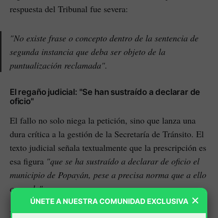
respuesta del Tribunal fue severa:
"No existe frase o concepto dentro de la sentencia de
segunda instancia que deba ser objeto de la
puntualización reclamada"
.
El regaño judicial: "Se han sustraído a declarar de
oficio"
El fallo no solo niega la petición, sino que lanza una
dura crítica a la gestión de la Secretaría de Tránsito. El
texto judicial señala textualmente que la prescripción es
esa figura
"que se ha sustraído a declarar de oficio el
municipio de Popayán, pese a precisa norma que a ello
compele"
.
×
ÚNETE A NUESTRA COMUNIDAD EXCLUSIVA
Esto confirma la tesis de la demanda instaurada por el