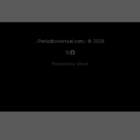
comuna cuatro. La gente pedía que lo incineraran,
como pasó con la moto que al parecer usaba para
afectar a la comunidad.
:.Periodicovirtual.com.:
© 2026
Powered by Ghost