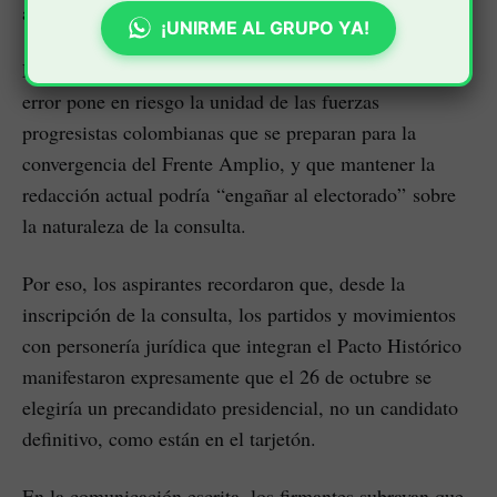
asesor del Pacto Histórico.
¡UNIRME AL GRUPO YA!
La carta enviada a la Registraduría insiste en que el
error pone en riesgo la unidad de las fuerzas
progresistas colombianas que se preparan para la
convergencia del Frente Amplio, y que mantener la
redacción actual podría “engañar al electorado” sobre
la naturaleza de la consulta.
Por eso, los aspirantes recordaron que, desde la
inscripción de la consulta, los partidos y movimientos
con personería jurídica que integran el Pacto Histórico
manifestaron expresamente que el 26 de octubre se
elegiría un precandidato presidencial, no un candidato
definitivo, como están en el tarjetón.
En la comunicación escrita, los firmantes subrayan que