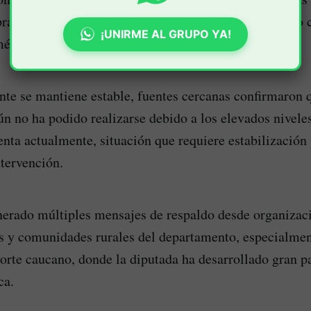
practicarle un cateterismo cardíaco que fue catalogado
¡UNIRME AL GRUPO YA!
médico.
nte se mantiene estable, fuentes cercanas confirmaron 
n no ha podido realizarse debido a los elevados nivele
senta actualmente, situación que requiere estabilización
ntervención.
nerado múltiples mensajes de respaldo desde organizaci
os y comunidades rurales del departamento, especialme
orte caucano, donde la diputada ha desarrollado gran pa
ca.