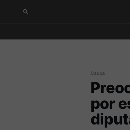
Cauca
Preoc
por e
diput