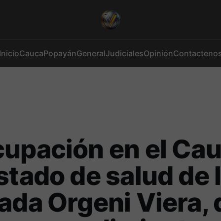
Inicio
Cauca
Popayán
General
Judiciales
Opinión
Contacteno
upación en el Ca
stado de salud de 
ada Orgeni Viera, 