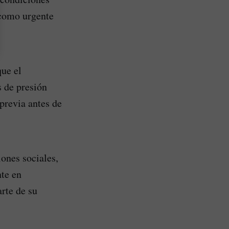
 como urgente
que el
s de presión
 previa antes de
ones sociales,
nte en
rte de su