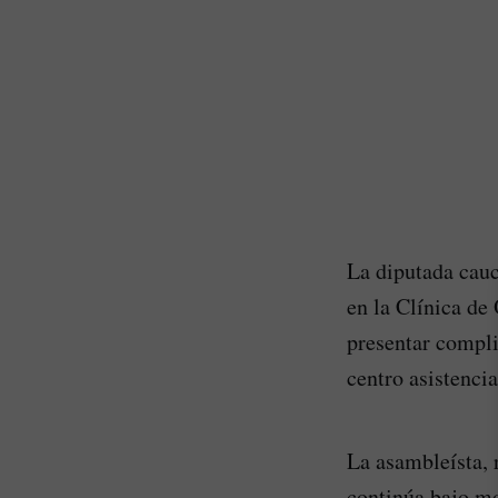
La diputada cauc
en la Clínica de
presentar compli
centro asistenci
La asambleísta, 
continúa bajo mo