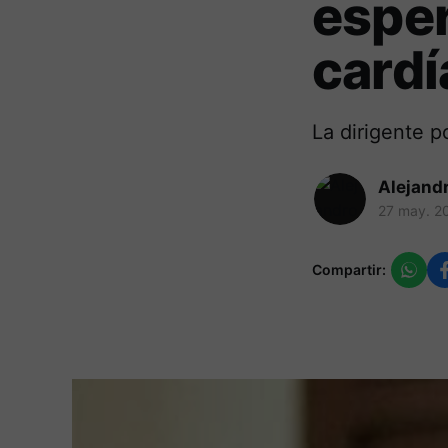
espe
cardí
La dirigente p
Alejand
27 may. 2
Compartir: