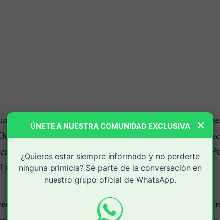
ana y lideresa social Orgeni Viera Betancourt permane
×
ÚNETE A NUESTRA COMUNIDAD EXCLUSIVA
 Occidente, en Cali, donde recibe atención médica espec
caciones de salud que obligaron a su remisión desde P
¿Quieres estar siempre informado y no perderte
al de mayor complejidad.
ninguna primicia? Sé parte de la conversación en
nuestro grupo oficial de WhatsApp.
reconocida por su trabajo político y comunitario en el 
nitoreo permanente mientras especialistas evalúan las