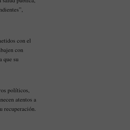
 salud pública,
ndientes”,
etidos con el
abajen con
a que su
os políticos,
anecen atentos a
su recuperación.