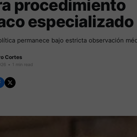
ra procedimiento
aco especializado
olítica permanece bajo estricta observación méd
ro Cortes
026
•
1 min read