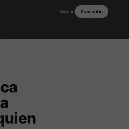
Sign in
Subscribe
s
uca
la
quien