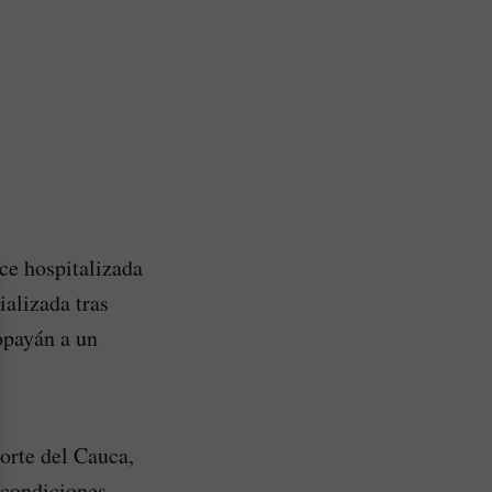
ce hospitalizada
ializada tras
opayán a un
norte del Cauca,
 condiciones