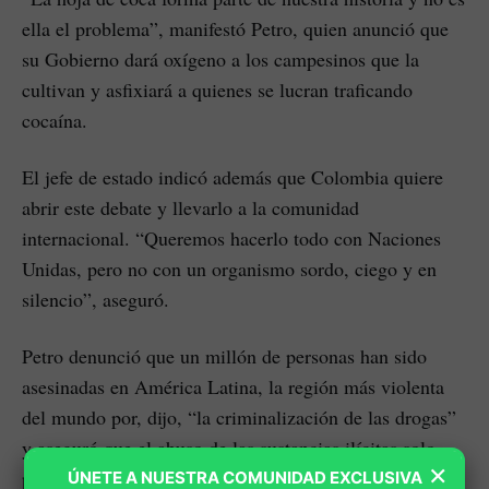
ella el problema”, manifestó Petro, quien anunció que
su Gobierno dará oxígeno a los campesinos que la
cultivan y asfixiará a quienes se lucran traficando
cocaína.
El jefe de estado indicó además que Colombia quiere
abrir este debate y llevarlo a la comunidad
internacional. “Queremos hacerlo todo con Naciones
Unidas, pero no con un organismo sordo, ciego y en
silencio”, aseguró.
Petro denunció que un millón de personas han sido
asesinadas en América Latina, la región más violenta
del mundo por, dijo, “la criminalización de las drogas”
y aseguró que el abuso de las sustancias ilícitas solo
×
puede ser mitigado mediante una política de reducción
ÚNETE A NUESTRA COMUNIDAD EXCLUSIVA