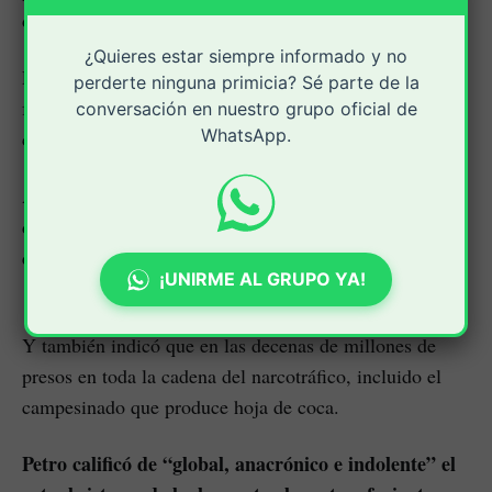
de daños que privilegie un enfoque de salud pública.
¿Quieres estar siempre informado y no
El presidente de Colombia enumeró ese número de
perderte ninguna primicia? Sé parte de la
fallecidos en América Latina entre los datos que
conversación en nuestro grupo oficial de
WhatsApp.
constatan el fracaso de “esta guerra contra las drogas”.
Además, dijo, se manifiesta en el aumento del consumo
de fentanilo, opioide sintético hasta 50 veces más fuerte
que la heroína, en Estados Unidos, donde, dijo, causa
¡UNIRME AL GRUPO YA!
100.000 muertos al años.
Y también indicó que en las decenas de millones de
presos en toda la cadena del narcotráfico, incluido el
campesinado que produce hoja de coca.
Petro calificó de “global, anacrónico e indolente” el