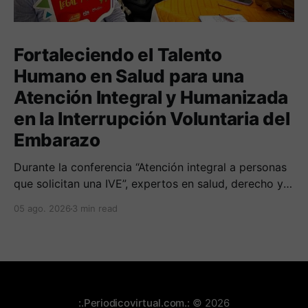
Fortaleciendo el Talento
Humano en Salud para una
Atención Integral y Humanizada
en la Interrupción Voluntaria del
Embarazo
Durante la conferencia “Atención integral a personas
que solicitan una IVE”, expertos en salud, derecho y
derechos humanos compartieron sus conocimientos
05 ago. 2026
3 min read
sobre cómo abordar esta temática desde una
perspectiva multidimensional
:.Periodicovirtual.com.:
© 2026