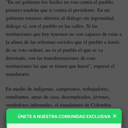
“En mi gobierno los fusiles no van contra el pueblo,
primero tendrán que ir contra el presidente. En mi
gobierno estamos abiertos al diálogo sin ingenuidad,
diálogo sí, con el pueblo en las calles. Sí las
instituciones que hoy tenemos no son capaces de estar a
la altura de las reformas sociales que el pueblo a través
de su voto ordenó, no es el pueblo el que se va
derrotado, son las transformaciones de esas
instituciones las que se tienen que hacer", expresó el
mandatario.
En medio de indígenas, campesinos, trabajadores,
estudiantes, amas de casa, desempleados, jóvenes,
vendedores informales, el mandatario de Colombia
ratificó que Puerto Resistencia es la cuna de la
×
ÚNETE A NUESTRA COMUNIDAD EXCLUSIVA
tranformación de Colombia.