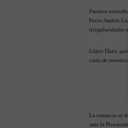
Fuentes extraofi
Favio Andrés Lóp
irregularidades
López Daza, qui
carta de renunci
La renuncia se d
ante la Procurad