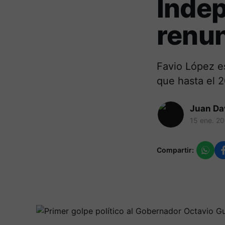
Indep
renu
Favio López es
que hasta el 
Juan Da
15 ene. 2
Compartir: