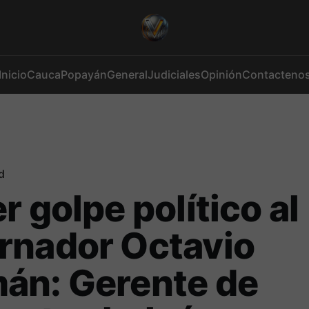
Inicio
Cauca
Popayán
General
Judiciales
Opinión
Contacteno
d
r golpe político al
rnador Octavio
án: Gerente de