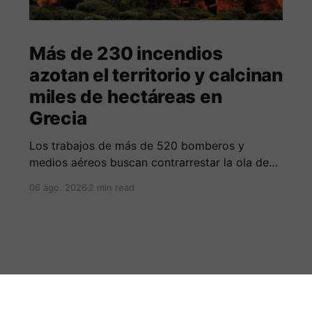
Más de 230 incendios
azotan el territorio y calcinan
miles de hectáreas en
Grecia
Los trabajos de más de 520 bomberos y
medios aéreos buscan contrarrestar la ola de
más de 230 incendios en Grecia, la cual deja
06 ago. 2026
2 min read
cinco fallecidos, miles de evacuados e
investigados por negligencias en redes
eléctricas y faenas agrícolas.