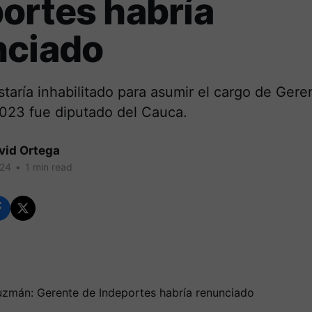
ortes habría
nciado
taría inhabilitado para asumir el cargo de Gere
2023 fue diputado del Cauca.
vid Ortega
024
•
1 min read