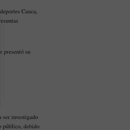
ndeportes Cauca,
resuntas
r presentó su
 ser investigado
o público, debido