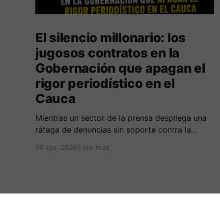
El silencio millonario: los
jugosos contratos en la
Gobernación que apagan el
rigor periodístico en el
Cauca
Mientras un sector de la prensa despliega una
ráfaga de denuncias sin soporte contra la
Alcaldía de Popayán por falta de pauta,
06 ago. 2026
5 min read
documentos oficiales revelan acuerdos por 140
millones de pesos con el gobierno
departamental, garantizando un silencio
cómplice sobre sus excesos burocráticos.