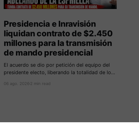
Presidencia e Inravisión
liquidan contrato de $2.450
millones para la transmisión
de mando presidencial
​El acuerdo se dio por petición del equipo del
presidente electo, liberando la totalidad de los
recursos al no registrarse ejecución financiera
06 ago. 2026
2 min read
ni operativa.