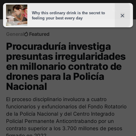
General
Featured
Procuraduría investiga
presuntas irregularidades
en millonario contrato de
drones para la Policía
Nacional
El proceso disciplinario involucra a cuatro
funcionarios y exfuncionarios del Fondo Rotatorio
de la Policía Nacional y del Centro Integrado
Policial Permanente Anticontrabando por un
contrato superior a los 3.700 millones de pesos
firmado en 2022.