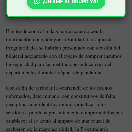
¡UNIRME AL GRUPO YA!
“quedando registrada esta transacción ilícita en audios y
videos (…)".
El ente de control indaga si de acuerdo con la
información conocida por la Entidad, las supuestas
irregularidades se habrían presentado con ocasión del
bilateral adelantado con el objeto de comprar insumos
bioseguridad para las instituciones educativas del
departamento, durante la época de pandemia.
Con el fin de verificar la ocurrencia de los hechos
informados, determinar si son constitutivos de falta
disciplinaria, e identificar e individualizar a los
servidores públicos presuntamente comprometidos para
establecer si se actuó al amparo de una causal de
exclusión de la responsabilidad, la Procuraduría