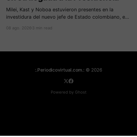
Milei, Kast y Noboa estuvieron presentes en la
investidura del nuevo jefe de Estado colombiano, en
una jornada marcada por reuniones bilaterales y
08 ago. 2026
3 min read
mensajes de acercamiento regional.
:.Periodicovirtual.com.:
© 2026
Powered by Ghost