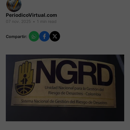
PeriodicoVirtual.com
07 nov. 2025
•
1 min read
Compartir: