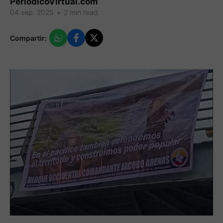
PeriodicoVirtual.com
04 sep. 2025
•
2 min read
Compartir: