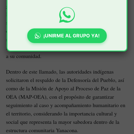
garantizar la búsqueda y pronta localización de la
lideresa indígena. En el pronunciamiento, también
solicitaron el acompañamiento de organismos
defensores de derechos humanos a nivel local, regional,
¡UNIRME AL GRUPO YA!
nacional e internacional, con el fin de fortalecer las
acciones que permitan su regreso seguro a su familia y
a su comunidad.
Dentro de este llamado, las autoridades indígenas
solicitaron el respaldo de la Defensoría del Pueblo, así
como de la Misión de Apoyo al Proceso de Paz de la
OEA (MAP-OEA), con el propósito de garantizar
seguimiento al caso y acompañamiento humanitario en
el territorio, considerando la importancia cultural y
social que representa la mayor sabedora dentro de la
estructura comunitaria Yanacona.