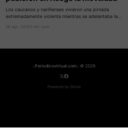
Los caucanos y nariñenses vivieron una jornada
extremadamente violenta mientras se adelantaba la
posesión de Abelardo de la Espriella como
08 ago. 2026
3 min read
presidente de Colombia.
:.Periodicovirtual.com.:
© 2026
Powered by Ghost