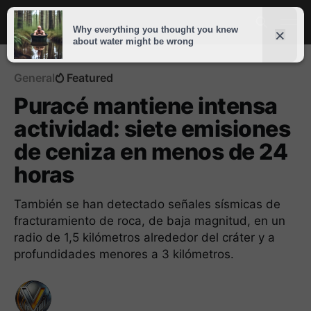
General
Featured
Puracé mantiene intensa
actividad: siete emisiones
de ceniza en menos de 24
horas
También se han detectado señales sísmicas de
fracturamiento de roca, de baja magnitud, en un
radio de 1,5 kilómetros alrededor del cráter y a
profundidades menores a 3 kilómetros.