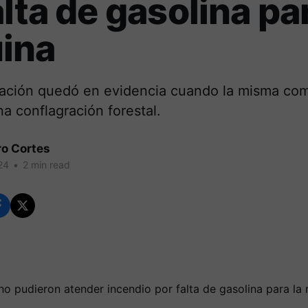
alta de gasolina par
ina
ituación quedó en evidencia cuando la misma co
a conflagración forestal.
ro Cortes
24
•
2 min read