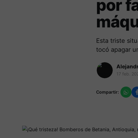
por f
máqu
Esta triste s
tocó apagar un
Alejand
17 feb. 20
Compartir: