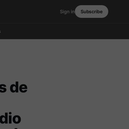
Sign in
Subscribe
s
s de
dio