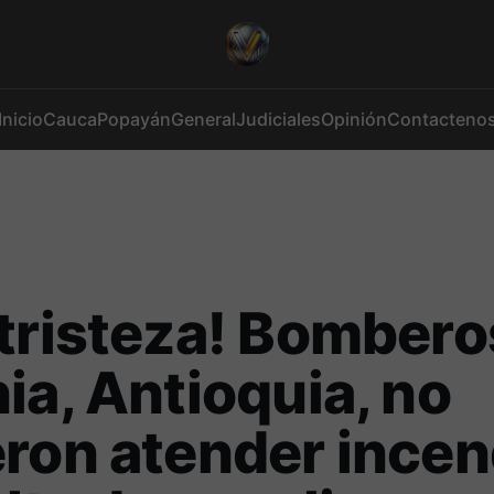
Inicio
Cauca
Popayán
General
Judiciales
Opinión
Contacteno
tristeza! Bombero
ia, Antioquia, no
ron atender incen