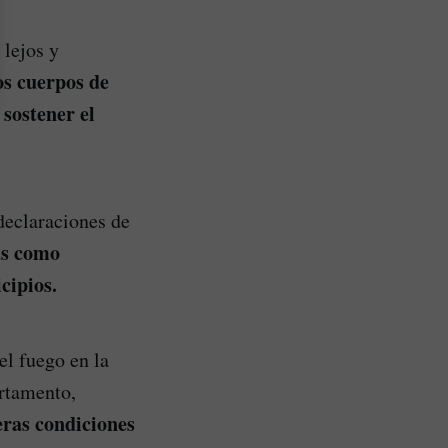
 lejos y
os cuerpos de
sostener el
declaraciones de
as como
cipios.
el fuego en la
artamento,
eras condiciones