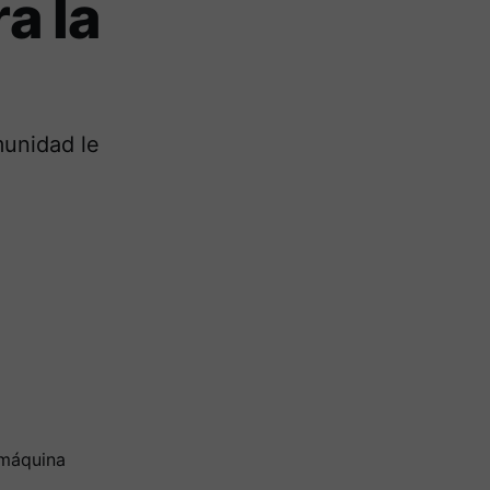
a la
munidad le