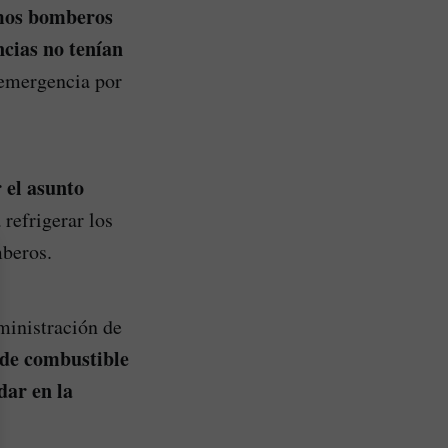
smos bomberos
ncias no tenían
a emergencia por
 el asunto
 refrigerar los
mberos.
ministración de
 de combustible
dar en la