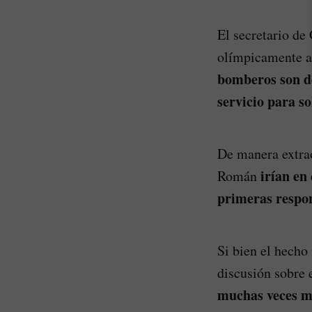
El secretario de
olímpicamente a
bomberos son de
servicio para so
De manera extrao
irían en 
Román
primeras respon
Si bien el hecho
discusión sobre 
muchas veces mo