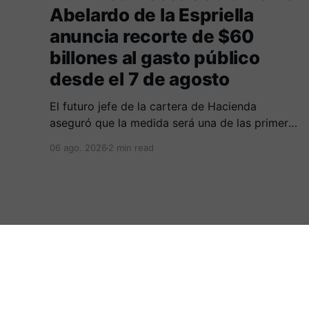
Abelardo de la Espriella
anuncia recorte de $60
billones al gasto público
desde el 7 de agosto
El futuro jefe de la cartera de Hacienda
aseguró que la medida será una de las primeras
decisiones de la administración que iniciará
06 ago. 2026
2 min read
funciones el próximo 7 de agosto.