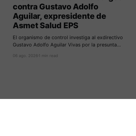
contra Gustavo Adolfo
Aguilar, expresidente de
Asmet Salud EPS
El organismo de control investiga al exdirectivo
Gustavo Adolfo Aguilar Vivas por la presunta
omisión en la constitución e inversión de
06 ago. 2026
1 min read
reservas técnicas entre 2020 y 2023.