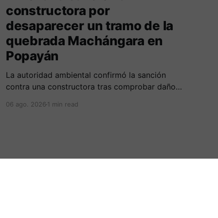
constructora por
desaparecer un tramo de la
quebrada Machángara en
Popayán
La autoridad ambiental confirmó la sanción
contra una constructora tras comprobar daños
irreversibles sobre el cauce, la franja de
06 ago. 2026
1 min read
protección y la tala no autorizada de un árbol.