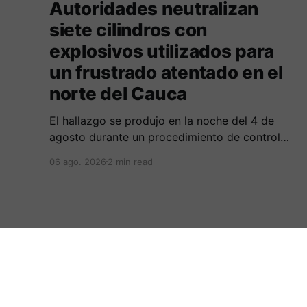
Autoridades neutralizan
siete cilindros con
explosivos utilizados para
un frustrado atentado en el
norte del Cauca
El hallazgo se produjo en la noche del 4 de
agosto durante un procedimiento de control
adelantado por uniformados de la Policía en el
06 ago. 2026
2 min read
peaje de Villa Rica.