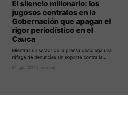
El silencio millonario: los
jugosos contratos en la
Gobernación que apagan el
rigor periodístico en el
Cauca
Mientras un sector de la prensa despliega una
ráfaga de denuncias sin soporte contra la
Alcaldía de Popayán por falta de pauta,
06 ago. 2026
5 min read
documentos oficiales revelan acuerdos por 140
millones de pesos con el gobierno
departamental, garantizando un silencio
cómplice sobre sus excesos burocráticos.