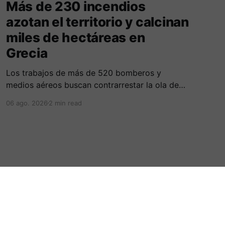
Más de 230 incendios
azotan el territorio y calcinan
miles de hectáreas en
Grecia
Los trabajos de más de 520 bomberos y
medios aéreos buscan contrarrestar la ola de
más de 230 incendios en Grecia, la cual deja
06 ago. 2026
2 min read
cinco fallecidos, miles de evacuados e
investigados por negligencias en redes
eléctricas y faenas agrícolas.