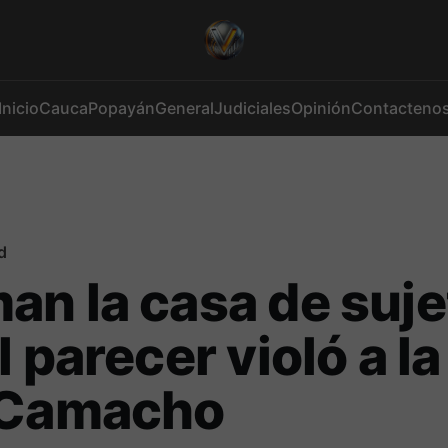
Inicio
Cauca
Popayán
General
Judiciales
Opinión
Contacteno
d
n la casa de suje
l parecer violó a la
 Camacho