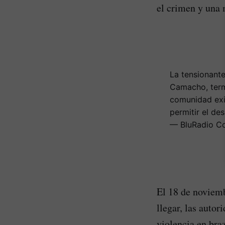
el crimen y una 
La tensionante
Camacho, termi
comunidad exig
permitir el de
— BluRadio C
El 18 de noviembr
llegar, las auto
violencia en bra