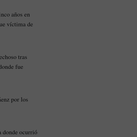
inco años en
ue víctima de
echoso tras
 donde fue
áenz por los
a donde ocurrió