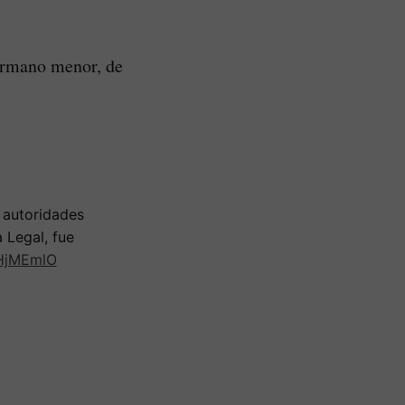
hermano menor, de
 autoridades
 Legal, fue
AHjMEmlO