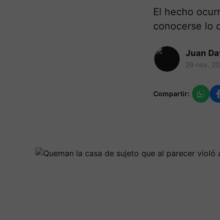
El hecho ocurr
conocerse lo q
Juan Da
29 nov. 2
Compartir: