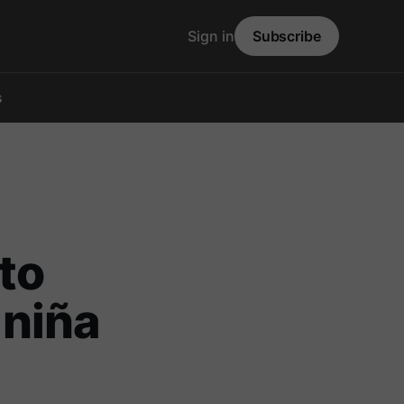
Sign in
Subscribe
s
to
 niña