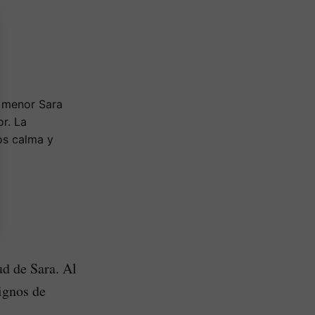
a menor Sara
r. La
os calma y
ud de Sara. Al
signos de