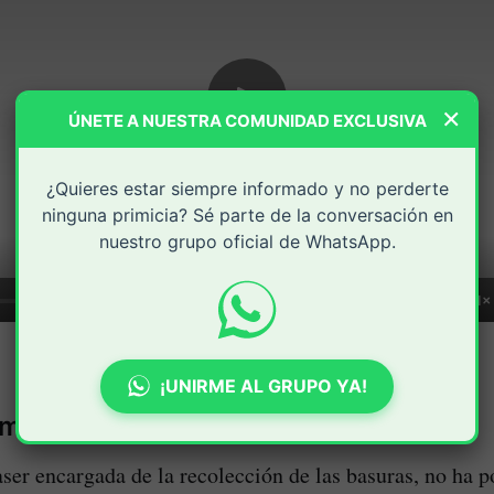
×
ÚNETE A NUESTRA COMUNIDAD EXCLUSIVA
¿Quieres estar siempre informado y no perderte
ninguna primicia? Sé parte de la conversación en
nuestro grupo oficial de WhatsApp.
1×
¡UNIRME AL GRUPO YA!
emergencia sanitaria
er encargada de la recolección de las basuras, no ha p