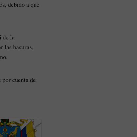
dos, debido a que
 de la
r las basuras,
ano.
e por cuenta de