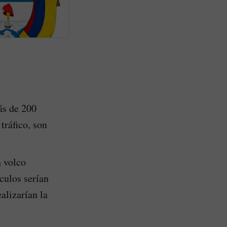
ás de 200
tráfico, son
n volco
culos serían
alizarían la