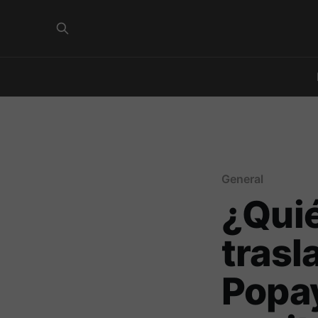
General
¿Quié
trasl
Popay