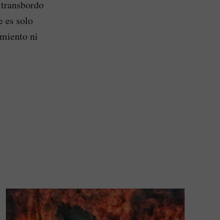
l transbordo
e es solo
amiento ni