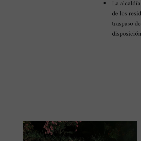
⁠La alcaldí
de los resi
traspaso de
disposició