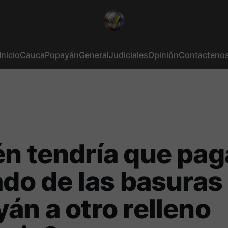
Inicio
Cauca
Popayán
General
Judiciales
Opinión
Contacteno
n tendría que paga
ado de las basuras
án a otro relleno