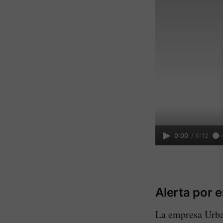
0:00
/
0:12
Alerta por 
La empresa Urbas