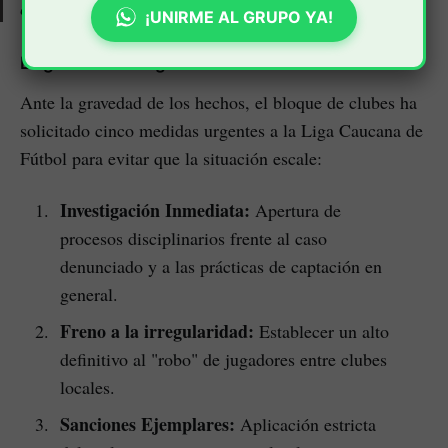
contundentes de la carta.
¡UNIRME AL GRUPO YA!
Exigencias a la Liga Caucana
Ante la gravedad de los hechos, el bloque de clubes ha
solicitado cinco medidas urgentes a la Liga Caucana de
Fútbol para evitar que la situación escale:
Investigación Inmediata:
Apertura de
procesos disciplinarios frente al caso
denunciado y a las prácticas de captación en
general.
Freno a la irregularidad:
Establecer un alto
definitivo al "robo" de jugadores entre clubes
locales.
Sanciones Ejemplares:
Aplicación estricta