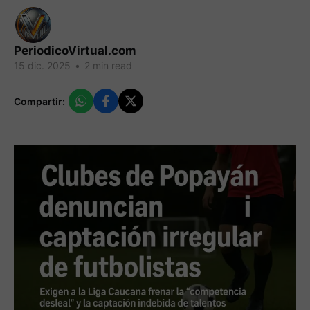
PeriodicoVirtual.com
15 dic. 2025
•
2 min read
Compartir: