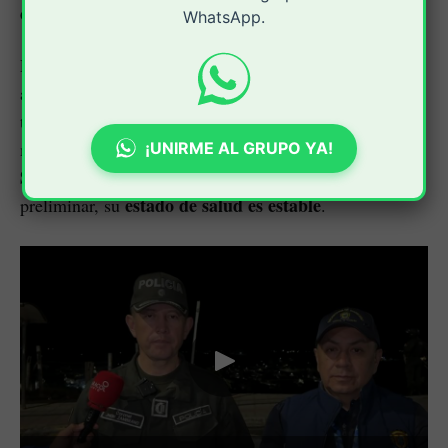
completamente incinerado
.
WhatsApp.
Las víctimas reciben atención médica en centros
asistenciales de la ciudad. Uno de los heridos fue
Hospital Universitario San José
trasladado al
,
Hospital
mientras que los otros tres permanecen en el
¡UNIRME AL GRUPO YA!
Susana López de Valencia
. Según el parte médico
estado de salud es estable
preliminar, su
.