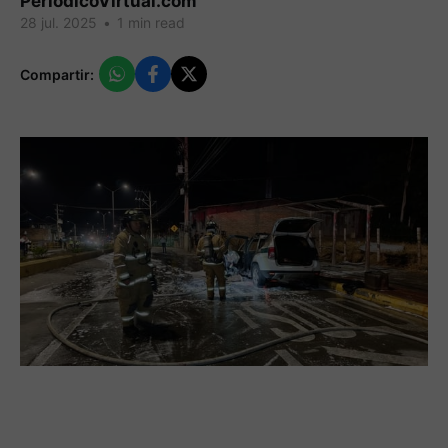
PeriodicoVirtual.com
28 jul. 2025
•
1 min read
Compartir: