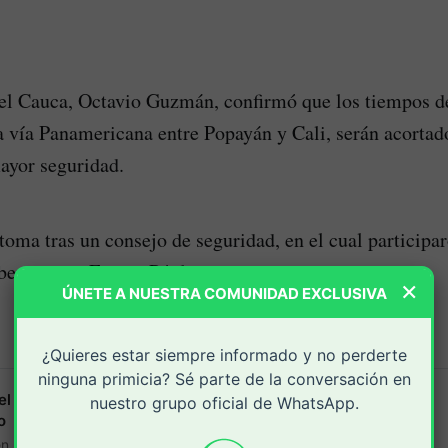
l Cauca, Octavio Guzmán, confirmó que los tiempos de
la vía Panamericana entre Popayán y Cali, serán acortado
ayor seguridad.
 toma tras un consejo de seguridad, en el cual participa
bernador y Fuerza Pública.
×
ÚNETE A NUESTRA COMUNIDAD EXCLUSIVA
¿Quieres estar siempre informado y no perderte
ninguna primicia? Sé parte de la conversación en
 el robo masivo dentro de un bus en la vía
nuestro grupo oficial de WhatsApp.
o
en la vía Panamericana entre Remolinos y