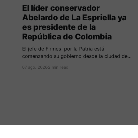
El líder conservador
Abelardo de La Espriella ya
es presidente de la
República de Colombia
El jefe de Firmes por la Patria está
comenzando su gobierno desde la ciudad de
Cali, en una ceremonia inédita con la presencia
07 ago. 2026
2 min read
de varios símbolos de gobiernos
conservadores.