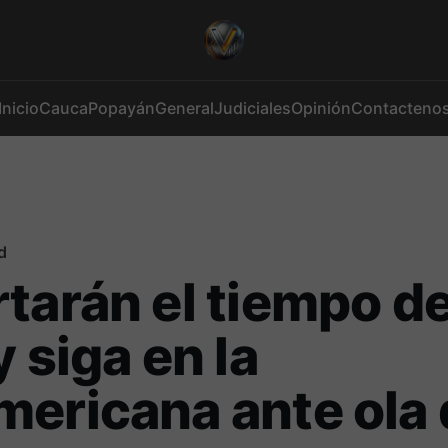
Inicio
Cauca
Popayán
General
Judiciales
Opinión
Contacteno
d
tarán el tiempo de
y siga en la
ericana ante ola 