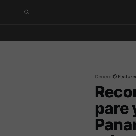
General
Feature
Recor
pare 
Panam