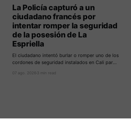
La Policía capturó a un
ciudadano francés por
intentar romper la seguridad
de la posesión de La
Espriella
El ciudadano intentó burlar o romper uno de los
cordones de seguridad instalados en Cali para
la seguridad del entrante presidente Abelardo
07 ago. 2026
3 min read
de La Espriella.