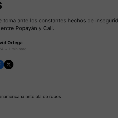
s
e toma ante los constantes hechos de insegurid
entre Popayán y Cali.
vid Ortega
24
•
1 min read