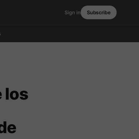
Sign in
Subscribe
s
 los
de