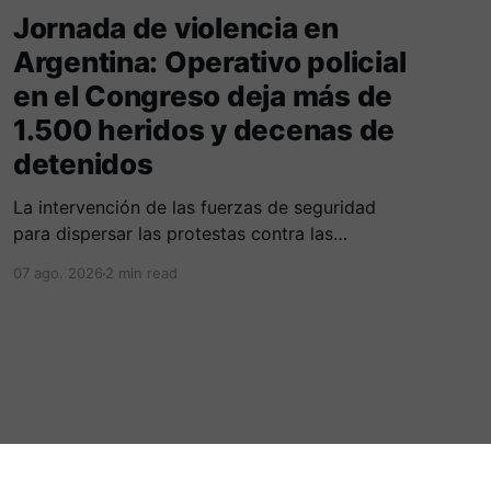
Jornada de violencia en
Argentina: Operativo policial
en el Congreso deja más de
1.500 heridos y decenas de
detenidos
La intervención de las fuerzas de seguridad
para dispersar las protestas contra las
reformas de Milei culminó en fuertes
07 ago. 2026
2 min read
enfrentamientos y el uso masivo de elementos
antidisturbios frente a la sede legislativa.