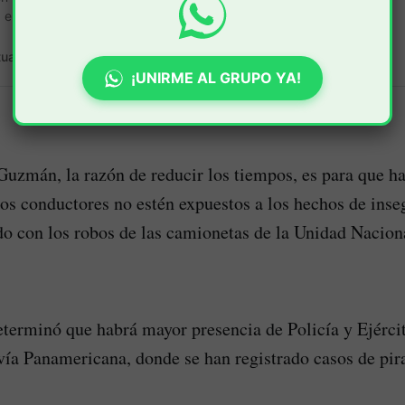
a entre el Cauca y Nariño.
tual.com.:
• 1 min read
¡UNIRME AL GRUPO YA!
uzmán, la razón de reducir los tiempos, es para que h
los conductores no estén expuestos a los hechos de ins
do con los robos de las camionetas de la Unidad Nacion
terminó que habrá mayor presencia de Policía y Ejérci
vía Panamericana, donde se han registrado casos de pirat