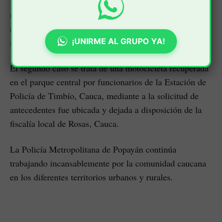
Huila, en este lugar los policías mediante labores de
registro, planes de control y solicitud de antecedentes,
recuperaron un bus tipo escalera el cual presenta una
¡UNIRME AL GRUPO YA!
solicitud vigente por el delito de hurto.
El segundo caso se trata de una motocicleta recuperada
en el parque central por funcionarios de la Estación de
Policía de Timbío, Cauca, mediante a la solicitud de
antecedentes fue ubicada y dejada a disposición de la
fiscalía local de Rosas, Cauca.
La Policía Metropolitana de Popayán continúa
trabajando incansablemente por la comunidad caucana
en los diferentes territorios urbanos y rurales.