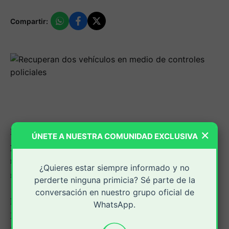
Compartir:
La Policía Metropolitana de Popayán, en casos aislados
×
ÚNETE A NUESTRA COMUNIDAD EXCLUSIVA
y gracias a la pericia de los uniformados, se logró la
recuperación de un vehículo tipo bus escalera y una
¿Quieres estar siempre informado y no
motocicleta.
perderte ninguna primicia? Sé parte de la
conversación en nuestro grupo oficial de
El primer caso tuvo lugar en la vía pública, que del
WhatsApp.
Municipio de Puracé conduce al Departamento de