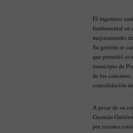
El ingeniero san
fundamental en e
mejoramiento de 
Su gestión se ca
que permitió ava
municipio de Pop
de los caucanos,
consolidación de
A pesar de su co
Guzmán Gutiérrez
por razones estr