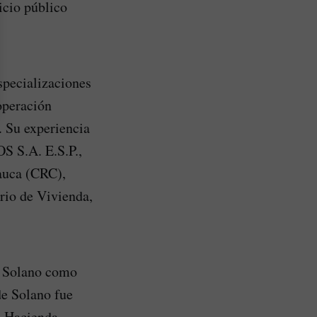
icio público
specializaciones
operación
. Su experiencia
 S.A. E.S.P.,
auca (CRC),
rio de Vivienda,
o Solano como
de Solano fue
de Hacienda