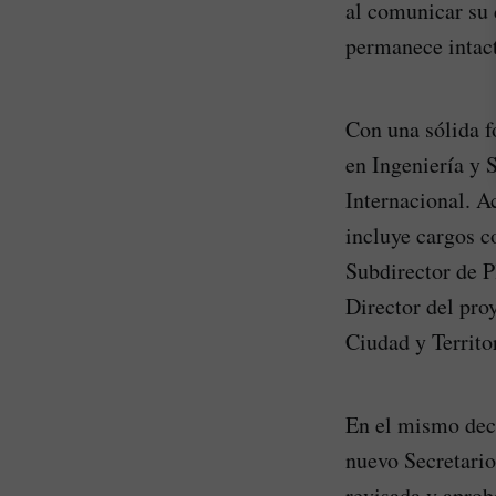
al comunicar su 
permanece intact
Con una sólida 
en Ingeniería y 
Internacional. A
incluye cargos 
Subdirector de 
Director del pr
Ciudad y Territo
En el mismo dec
nuevo Secretario
revisada y aprob