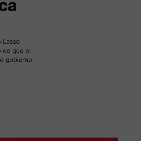
uca
o Lasso
o de que el
de gobierno.