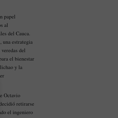
un papel
s al
ales del Cauca.
, una estrategia
 veredas del
ara el bienestar
lichao y la
er
ge Octavio
decidió retirarse
ado el ingeniero