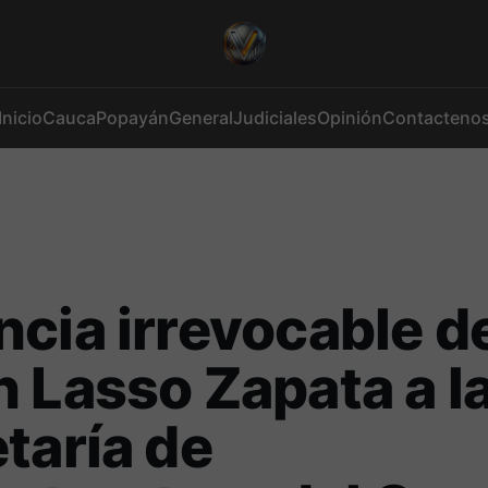
Inicio
Cauca
Popayán
General
Judiciales
Opinión
Contacteno
cia irrevocable d
 Lasso Zapata a l
taría de