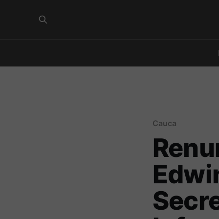
Cauca
Renun
Edwin
Secre