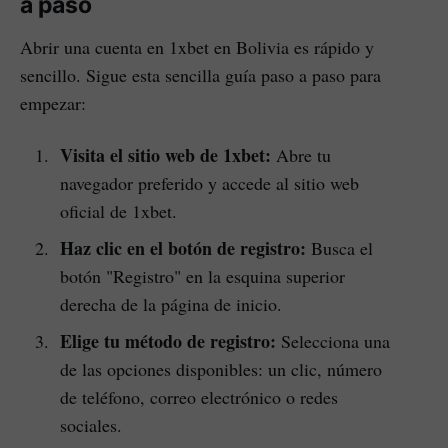
a paso
Abrir una cuenta en 1xbet en Bolivia es rápido y
sencillo. Sigue esta sencilla guía paso a paso para
empezar:
Visita el sitio web de 1xbet:
Abre tu
navegador preferido y accede al sitio web
oficial de 1xbet.
Haz clic en el botón de registro:
Busca el
botón "Registro" en la esquina superior
derecha de la página de inicio.
Elige tu método de registro:
Selecciona una
de las opciones disponibles: un clic, número
de teléfono, correo electrónico o redes
sociales.