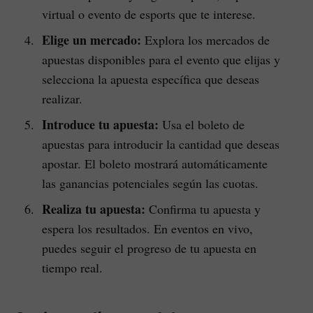
virtual o evento de esports que te interese.
Elige un mercado:
Explora los mercados de
apuestas disponibles para el evento que elijas y
selecciona la apuesta específica que deseas
realizar.
Introduce tu apuesta:
Usa el boleto de
apuestas para introducir la cantidad que deseas
apostar. El boleto mostrará automáticamente
las ganancias potenciales según las cuotas.
Realiza tu apuesta:
Confirma tu apuesta y
espera los resultados. En eventos en vivo,
puedes seguir el progreso de tu apuesta en
tiempo real.