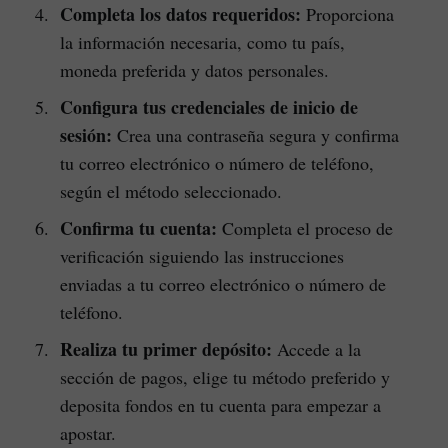
Completa los datos requeridos:
Proporciona
la información necesaria, como tu país,
moneda preferida y datos personales.
Configura tus credenciales de inicio de
sesión:
Crea una contraseña segura y confirma
tu correo electrónico o número de teléfono,
según el método seleccionado.
Confirma tu cuenta:
Completa el proceso de
verificación siguiendo las instrucciones
enviadas a tu correo electrónico o número de
teléfono.
Realiza tu primer depósito:
Accede a la
sección de pagos, elige tu método preferido y
deposita fondos en tu cuenta para empezar a
apostar.