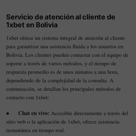
Servicio de atención al cliente de
1xbet en Bolivia
1xbet ofrece un sistema integral de atención al cliente
para garantizar una asistencia fluida a los usuarios en
Bolivia. Los clientes pueden contactar con el equipo de
soporte a través de varios métodos, y el tiempo de
respuesta promedio es de unos minutos a una hora,
dependiendo de la complejidad de la consulta. A
continuación, se detallan los principales métodos de
contacto con 1xbet:
Chat en vivo:
●
Accesible directamente a través del
sitio web o la aplicación de 1xbet, ofrece asistencia
instantánea en tiempo real.