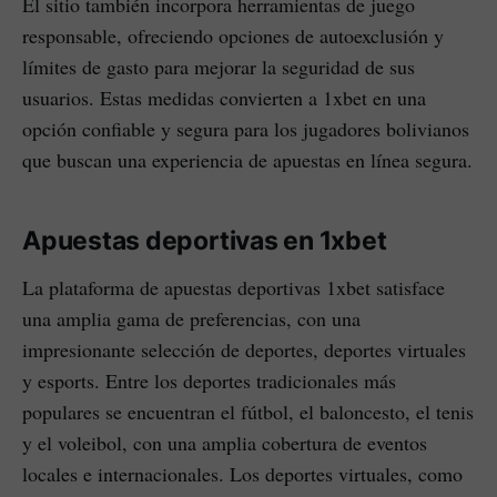
El sitio también incorpora herramientas de juego
responsable, ofreciendo opciones de autoexclusión y
límites de gasto para mejorar la seguridad de sus
usuarios. Estas medidas convierten a 1xbet en una
opción confiable y segura para los jugadores bolivianos
que buscan una experiencia de apuestas en línea segura.
Apuestas deportivas en 1xbet
La plataforma de apuestas deportivas 1xbet satisface
una amplia gama de preferencias, con una
impresionante selección de deportes, deportes virtuales
y esports. Entre los deportes tradicionales más
populares se encuentran el fútbol, ​​el baloncesto, el tenis
y el voleibol, con una amplia cobertura de eventos
locales e internacionales. Los deportes virtuales, como