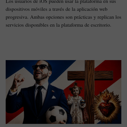
Los usuarios de iOS pueden usar la plataforma en sus
dispositivos móviles a través de la aplicación web
progresiva. Ambas opciones son prácticas y replican los
servicios disponibles en la plataforma de escritorio.