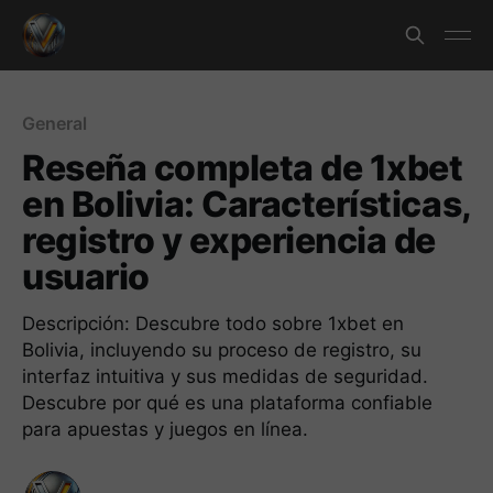
General
Reseña completa de 1xbet
en Bolivia: Características,
registro y experiencia de
usuario
Descripción: Descubre todo sobre 1xbet en
Bolivia, incluyendo su proceso de registro, su
interfaz intuitiva y sus medidas de seguridad.
Descubre por qué es una plataforma confiable
para apuestas y juegos en línea.